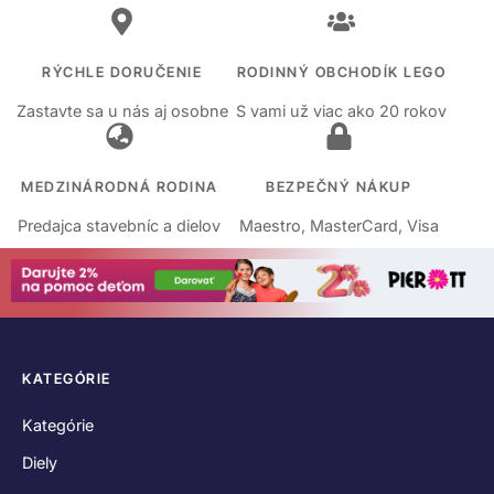
RÝCHLE DORUČENIE
RODINNÝ OBCHODÍK LEGO
Zastavte sa u nás aj osobne
S vami už viac ako 20 rokov
MEDZINÁRODNÁ RODINA
BEZPEČNÝ NÁKUP
Predajca stavebníc a dielov
Maestro, MasterCard, Visa
KATEGÓRIE
Kategórie
Diely