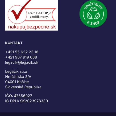
KONTAKT
+421 55 622 23 18
+421 907 919 608
legacik@legacik.sk
Legáčik s.r.o
Hrnčiarska 2/A
04001 Košice
Slovenská Republika
IČO: 47556927
IČ DPH: SK2023978330