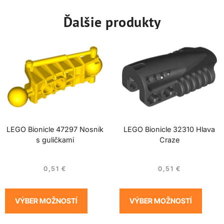
Ďalšie produkty
LEGO Bionicle 47297 Nosník
LEGO Bionicle 32310 Hlava
s guličkami
Craze
0,51
€
0,51
€
VÝBER MOŽNOSTÍ
VÝBER MOŽNOSTÍ