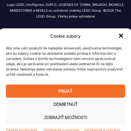
Logo LEGO, minifigures, DUPLO, LEGENDS OF CHIMA, NINJAGO, BIONICLE,
MINDSTORMS a MIXELS sú ochranné známky LEGO Group. ©2026 The
LEGO Group. Všetky práva vyhradené
Cookie súbory
Aby sme vám poskytli tie najlepšie skúsenosti, používame technológie,
ako sú súbory cookie na ukladanie a/alebo prístup k informáciám o
zariadení. Súhlas s týmito technológiami nám umožní spracovávať
údaje, ako je správanie pri prehliadaní alebo jedinečné ID na tejto
stránke. Nesúhlas alebo odvolanie súhlasu môže nepriaznivo ovplyvniť
určité vlastnosti a funkcie.
PRIJAŤ
ODMIETNUŤ
ZOBRAZIŤ MOŽNOSTI
Zásady používania
Vyhlásenie o ochrane
Vyhlásenie o ochrane