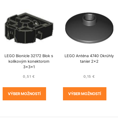
LEGO Bionicle 32172 Blok s
LEGO Anténa 4740 Okrúhly
kolíkovým konektorom
tanier 2×2
3x3x1
0,51
€
0,15
€
VÝBER MOŽNOSTÍ
VÝBER MOŽNOSTÍ