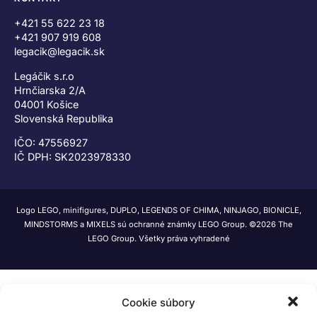
+421 55 622 23 18
+421 907 919 608
legacik@legacik.sk
Legáčik s.r.o
Hrnčiarska 2/A
04001 Košice
Slovenská Republika
IČO: 47556927
IČ DPH: SK2023978330
Logo LEGO, minifigures, DUPLO, LEGENDS OF CHIMA, NINJAGO, BIONICLE,
MINDSTORMS a MIXELS sú ochranné známky LEGO Group. ©2026 The
LEGO Group. Všetky práva vyhradené
Cookie súbory