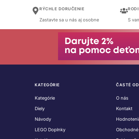
RÝCHLE DORUČENIE
ROD
Zastavte sa u nás aj osobne
S vam
KATEGÓRIE
ČASTÉ O
Kategórie
O nás
Diely
Kontakt
Návody
Hodnoteni
LEGO Doplnky
Obchodné