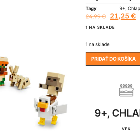
Tagy
9+
,
Chla
21,25
€
24,99
€
1 NA SKLADE
1 na sklade
PRIDAŤ DO KOŠÍKA
9+
,
CHLA
VEK