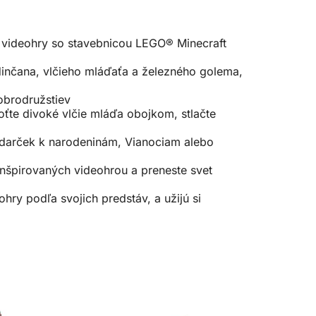
ej videohry so stavebnicou LEGO® Minecraft
dinčana, vlčieho mláďaťa a železného golema,
obrodružstiev
oťte divoké vlčie mláďa obojkom, stlačte
o darček k narodeninám, Vianociam alebo
 inšpirovaných videohrou a preneste svet
hry podľa svojich predstáv, a užijú si