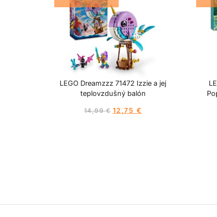
LEGO Dreamzzz 71472 Izzie a jej
LE
teplovzdušný balón
Po
12,75
€
14,99
€