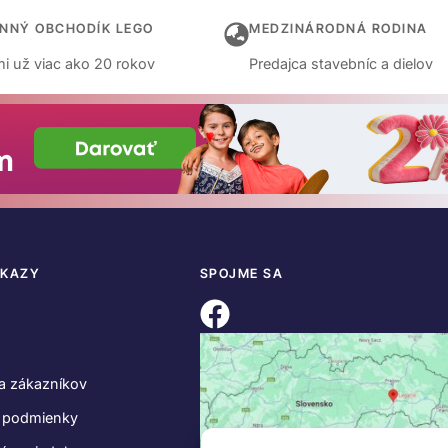
INNÝ OBCHODÍK LEGO
MEDZINÁRODNÁ RODINA
i už viac ako 20 rokov
Predajca stavebníc a dielov
DKAZY
SPOJME SA
a zákazníkov
 podmienky