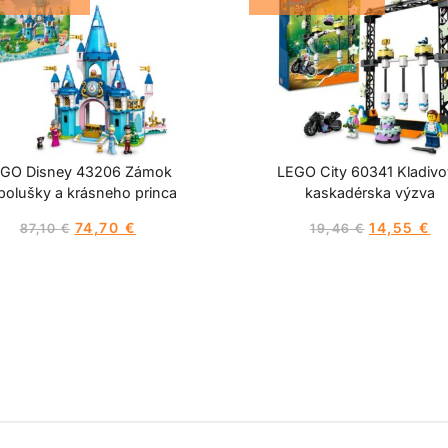
GO Disney 43206 Zámok
LEGO City 60341 Kladiv
polušky a krásneho princa
kaskadérska výzva
74,70
€
14,55
€
87,10
€
19,46
€