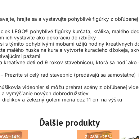
avajte, hrajte sa a vystavujte pohyblivé figúrky z obľúben
ociek LEGO® pohyblivé figúrky kurčaťa, králika, malého de
om ich vystavíte ako dekoráciu do izbičky
 si s týmito pohyblivými mobami užijú hodiny kreatívnych d
te malého huska na kura a vytvorte kuracieho džokeja, skr
mávajúcimi pažami
a kreatívne deti od 9 rokov stavebnicou, ktorá sa hodí ak
– Prezrite si celý rad stavebníc (predávajú sa samostatne)
úšikovia videohier si môžu prehrať scény z obľúbenej video
 a vymýšľanie nových dobrodružstiev
 dielikov a železný golem meria cez 11 cm na výšku
Ďalšie produkty
AVA -14%
ZĽAVA -25%