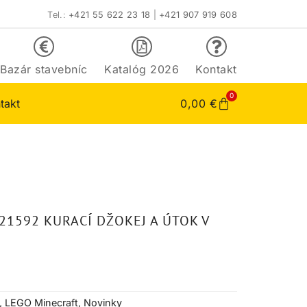
Tel.:
+421 55 622 23 18
|
+421 907 919 608
Bazár stavebníc
Katalóg 2026
Kontakt
0
takt
0,00
€
21592 KURACÍ DŽOKEJ A ÚTOK V
,
LEGO Minecraft
,
Novinky