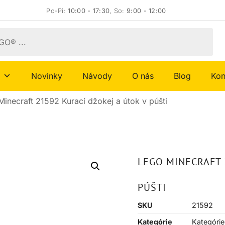
Po-Pi:
10:00 - 17:30
, So:
9:00 - 12:00
Novinky
Návody
O nás
Blog
Kon
inecraft 21592 Kurací džokej a útok v púšti
LEGO MINECRAFT 
PÚŠTI
SKU
21592
Kategórie
Kategórie