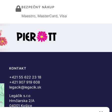
BEZPEČNÝ NÁKUP
Maestro, MasterCard, Visa
KONTAKT
+421 55 622 23 18
+421 907 919 608
legacik@legacik.sk
Legáčik s.r.o
Hrnčiarska 2/A
04001 Košice
Slovenská Republika