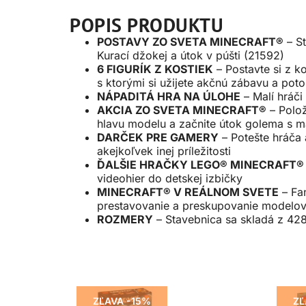
POPIS PRODUKTU
POSTAVY ZO SVETA MINECRAFT®
– St
Kurací džokej a útok v púšti (21592)
6 FIGURÍK Z KOSTIEK
– Postavte si z k
s ktorými si užijete akčnú zábavu a pot
NÁPADITÁ HRA NA ÚLOHE
– Malí hráči
AKCIA ZO SVETA MINECRAFT®
– Polož
hlavu modelu a začnite útok golema s 
DARČEK PRE GAMERY
– Potešte hráča 
akejkoľvek inej príležitosti
ĎALŠIE HRAČKY LEGO® MINECRAFT®
videohier do detskej izbičky
MINECRAFT® V REÁLNOM SVETE
– Fan
prestavovanie a preskupovanie modelov
ROZMERY
– Stavebnica sa skladá z 428
ZĽAVA -15%
ZĽ