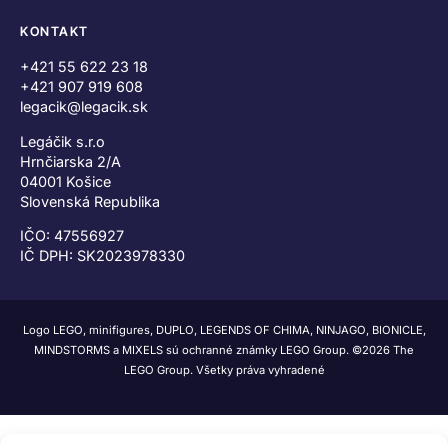
KONTAKT
+421 55 622 23 18
+421 907 919 608
legacik@legacik.sk
Legáčik s.r.o
Hrnčiarska 2/A
04001 Košice
Slovenská Republika
IČO: 47556927
IČ DPH: SK2023978330
Logo LEGO, minifigures, DUPLO, LEGENDS OF CHIMA, NINJAGO, BIONICLE,
MINDSTORMS a MIXELS sú ochranné známky LEGO Group. ©2026 The
LEGO Group. Všetky práva vyhradené