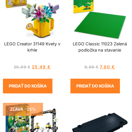
LEGO Creator 31149 Kvety v
LEGO Classic 11023 Zelená
krhle
podložka na stavanie
25,49
€
7,90
€
29,99
€
8,99
€
PRIDAŤ DO KOŠÍKA
PRIDAŤ DO KOŠÍKA
ZĽAVA -25%