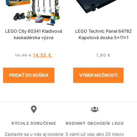
LEGO City 60341 Kladivová
LEGO Technic Panel 64782
kaskadérska výzva
Kapotová doska 5x11x1
14,55
€
19,46
€
1,80
€
PRIDAŤ DO KOŠÍKA
VÝBER MOŽNOSTÍ
RÝCHLE DORUČENIE
RODINNÝ OBCHODÍK LEGO
Zastavte sa u nás aj osobne
S vami už viac ako 20 rokov