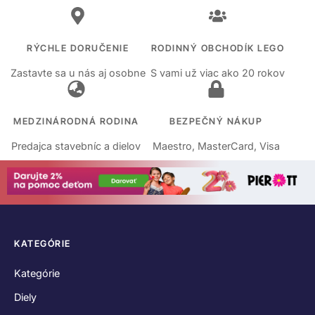
RÝCHLE DORUČENIE
RODINNÝ OBCHODÍK LEGO
Zastavte sa u nás aj osobne
S vami už viac ako 20 rokov
MEDZINÁRODNÁ RODINA
BEZPEČNÝ NÁKUP
Predajca stavebníc a dielov
Maestro, MasterCard, Visa
KATEGÓRIE
Kategórie
Diely