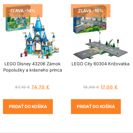
ZĽAVA -14%
ZĽAVA -15%
LEGO Disney 43206 Zámok
LEGO City 60304 Križovatka
Popolušky a krásneho princa
74,70
€
17,00
€
87,10
€
19,99
€
PRIDAŤ DO KOŠÍKA
PRIDAŤ DO KOŠÍKA