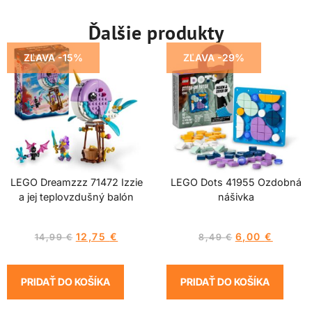
Ďalšie produkty
ZĽAVA -15%
ZĽAVA -29%
LEGO Dreamzzz 71472 Izzie
LEGO Dots 41955 Ozdobná
a jej teplovzdušný balón
nášivka
12,75
€
6,00
€
14,99
€
8,49
€
PRIDAŤ DO KOŠÍKA
PRIDAŤ DO KOŠÍKA