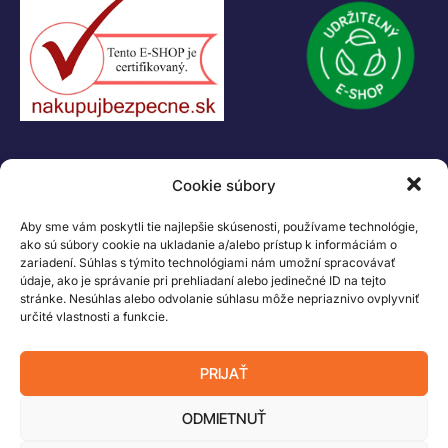
KONTAKT
Cookie súbory
+421 55 622 23 18
+421 907 919 608
Aby sme vám poskytli tie najlepšie skúsenosti, používame technológie,
legacik@legacik.sk
ako sú súbory cookie na ukladanie a/alebo prístup k informáciám o
zariadení. Súhlas s týmito technológiami nám umožní spracovávať
Legáčik s.r.o
údaje, ako je správanie pri prehliadaní alebo jedinečné ID na tejto
Hrnčiarska 2/A
stránke. Nesúhlas alebo odvolanie súhlasu môže nepriaznivo ovplyvniť
určité vlastnosti a funkcie.
04001 Košice
Slovenská Republika
PRIJAŤ
IČO: 47556927
IČ DPH: SK2023978330
ODMIETNUŤ