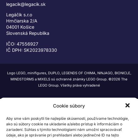
legacik@legacik.sk
Legáčik s.r.o
Hrnčiarska 2/A
04001 Košice
Slovenská Republika
IČO: 47556927
IČ DPH: SK2023978330
Logo LEGO, minifigures, DUPLO, LEGENDS OF CHIMA, NINJAGO, BIONICLE,
MINDSTORMS a MIXELS sú ochranné známky LEGO Group. ©2026 The
LEGO Group. Všetky práva vyhradené
Cookie súbory
Aby sme vám poskytli tie najlepšie skúsenosti, používame technológie,
ako sú súbory cookie na ukladanie a/alebo prístup k informáciám o
zariadení. Súhlas s týmito technológiami nám umožní spracovávať
údaje, ako je správanie pri prehliadaní alebo jedinečné ID na tejto