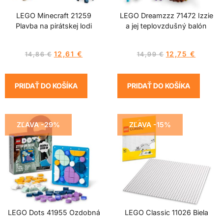
LEGO Minecraft 21259
LEGO Dreamzzz 71472 Izzie
Plavba na pirátskej lodi
a jej teplovzdušný balón
12,61
€
12,75
€
14,86
€
14,99
€
PRIDAŤ DO KOŠÍKA
PRIDAŤ DO KOŠÍKA
ZĽAVA -29%
ZĽAVA -15%
LEGO Dots 41955 Ozdobná
LEGO Classic 11026 Biela