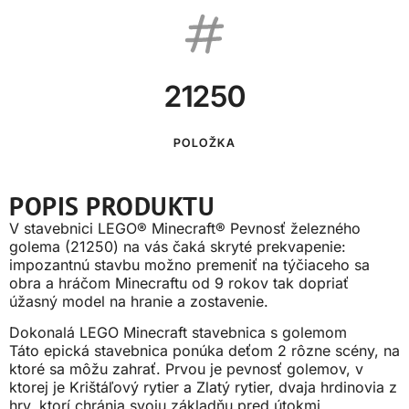
21250
POLOŽKA
POPIS PRODUKTU
V stavebnici LEGO® Minecraft® Pevnosť železného
golema (21250) na vás čaká skryté prekvapenie:
impozantnú stavbu možno premeniť na týčiaceho sa
obra a hráčom Minecraftu od 9 rokov tak dopriať
úžasný model na hranie a zostavenie.
Dokonalá LEGO Minecraft stavebnica s golemom
Táto epická stavebnica ponúka deťom 2 rôzne scény, na
ktoré sa môžu zahrať. Prvou je pevnosť golemov, v
ktorej je Krištáľový rytier a Zlatý rytier, dvaja hrdinovia z
hry, ktorí chránia svoju základňu pred útokmi