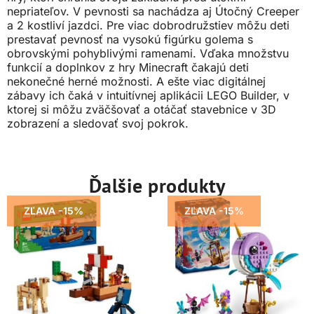
nepriateľov. V pevnosti sa nachádza aj Útočný Creeper
a 2 kostliví jazdci. Pre viac dobrodružstiev môžu deti
prestavať pevnosť na vysokú figúrku golema s
obrovskými pohyblivými ramenami. Vďaka množstvu
funkcií a doplnkov z hry Minecraft čakajú deti
nekonečné herné možnosti. A ešte viac digitálnej
zábavy ich čaká v intuitívnej aplikácii LEGO Builder, v
ktorej si môžu zväčšovať a otáčať stavebnice v 3D
zobrazení a sledovať svoj pokrok.
Ďalšie produkty
ZĽAVA -15%
ZĽAVA -15%