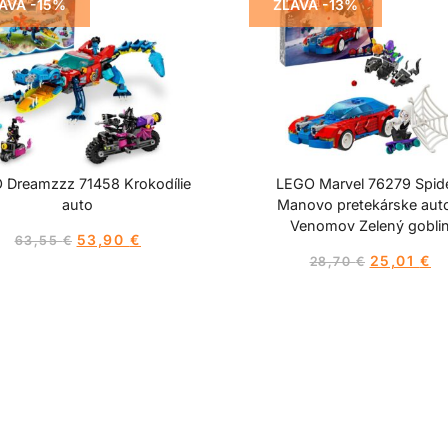
AVA -15%
ZĽAVA -13%
 Dreamzzz 71458 Krokodílie
LEGO Marvel 76279 Spid
auto
Manovo pretekárske aut
Venomov Zelený gobli
53,90
€
63,55
€
25,01
€
28,70
€