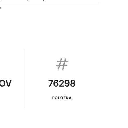
v
KOV
76298
POLOŽKA