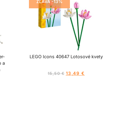
ZĽAVA -13%
er-
LEGO Icons 40647 Lotosové kvety
o a
n
13,49
€
15,50
€