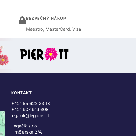
BEZPEČNÝ NÁKUP
Maestro, MasterCard, Visa
KONTAKT
+421 55 622 23 18
+421 907 919 608
legacik@legacik.sk
Legáčik s.r.o
Hrnčiarska 2/A