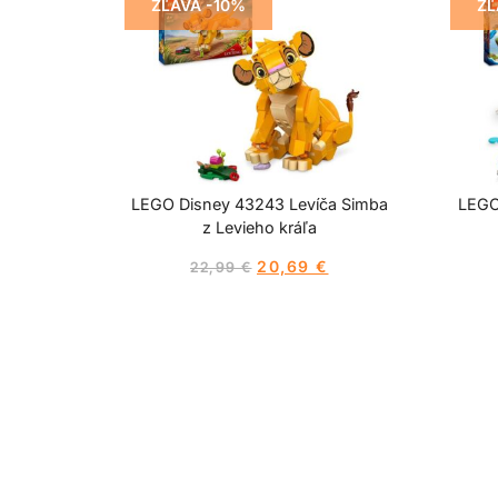
ZĽAVA -10%
ZĽ
LEGO Disney 43243 Levíča Simba
LEGO
z Levieho kráľa
20,69
€
22,99
€