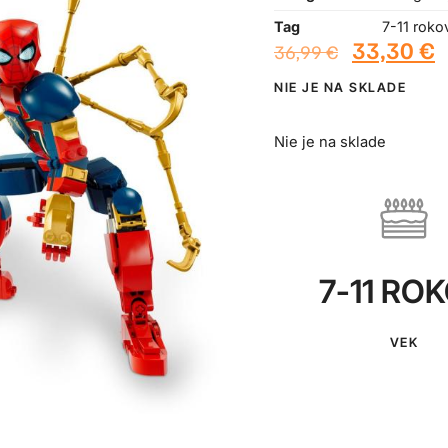
Tag
7-11 roko
33,30
€
36,99
€
NIE JE NA SKLADE
Nie je na sklade
7-11 RO
VEK