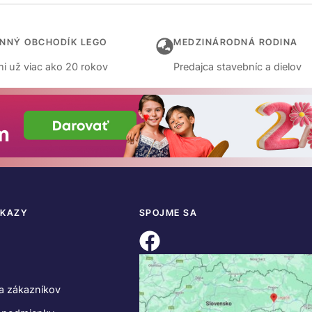
INNÝ OBCHODÍK LEGO
MEDZINÁRODNÁ RODINA
i už viac ako 20 rokov
Predajca stavebníc a dielov
DKAZY
SPOJME SA
a zákazníkov