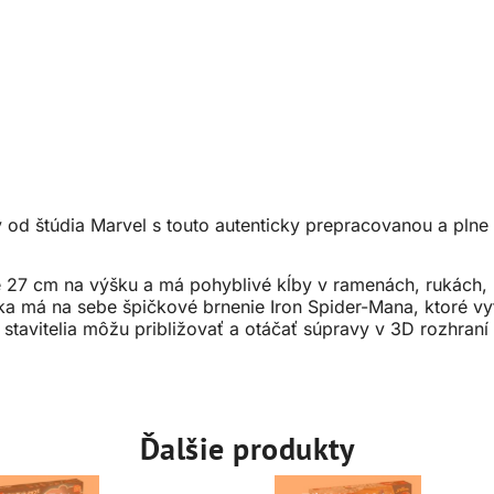
 od štúdia Marvel s touto autenticky prepracovanou a plne 
e 27 cm na výšku a má pohyblivé kĺby v ramenách, rukách, 
 má na sebe špičkové brnenie Iron Spider-Mana, ktoré vytv
si stavitelia môžu približovať a otáčať súpravy v 3D rozhra
Ďalšie produkty