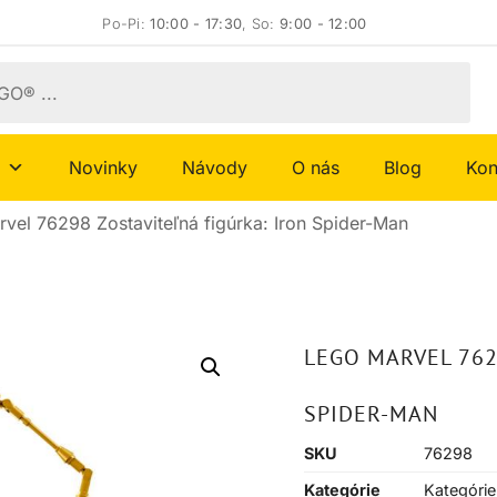
Po-Pi:
10:00 - 17:30
, So:
9:00 - 12:00
Novinky
Návody
O nás
Blog
Kon
vel 76298 Zostaviteľná figúrka: Iron Spider-Man
LEGO MARVEL 762
SPIDER-MAN
SKU
76298
Kategórie
Kategórie