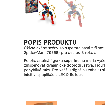
POPIS PRODUKTU
Oživte akčné scény so superhrdinami z filmov
Spider-Man (76298) pre deti od 8 rokov.
Polohovateľná figúrka superhrdinu meria vyš
zinscenovať dynamické dobrodružstvá. Figúrka
pohyblivé ruky. Pre väčšiu digitálnu zábavu 
intuitívnej aplikácie LEGO Builder.