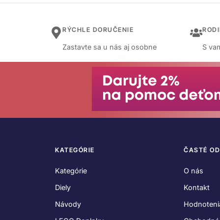
RÝCHLE DORUČENIE
ROD
Zastavte sa u nás aj osobne
S vam
KATEGÓRIE
ČASTÉ O
Kategórie
O nás
Diely
Kontakt
Návody
Hodnoteni