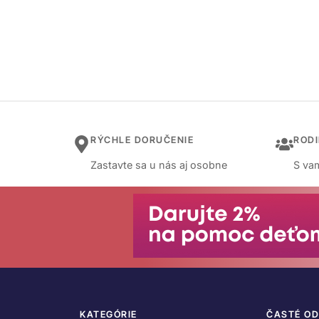
RÝCHLE DORUČENIE
ROD
Zastavte sa u nás aj osobne
S vam
KATEGÓRIE
ČASTÉ O