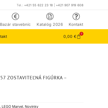
Tel.:
+421 55 622 23 18
|
+421 907 919 608
Bazár stavebníc
Katalóg 2026
Kontakt
0
takt
0,00
€
57 ZOSTAVITEĽNÁ FIGÚRKA –
,
LEGO Marvel
,
Novinky