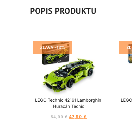
POPIS PRODUKTU
ZĽAVA -13%
ZĽ
LEGO Technic 42161 Lamborghini
LEGO
Huracán Tecnic
47,90
€
54,99
€