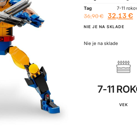
Tag
7-11 roko
32,13
€
36,90
€
NIE JE NA SKLADE
Nie je na sklade
7-11 RO
VEK