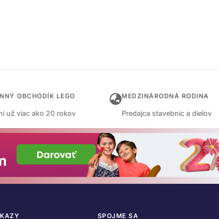
INNÝ OBCHODÍK LEGO
MEDZINÁRODNÁ RODINA
i už viac ako 20 rokov
Predajca stavebníc a dielov
DKAZY
SPOJME SA