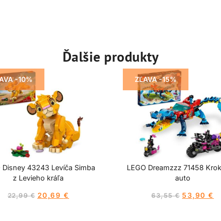
Ďalšie produkty
AVA -10%
ZĽAVA -15%
 Disney 43243 Levíča Simba
LEGO Dreamzzz 71458 Kroko
z Levieho kráľa
auto
20,69
€
53,90
€
22,99
€
63,55
€