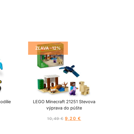
ZĽAVA -12%
dílie
LEGO Minecraft 21251 Stevova
výprava do púšte
9,20
€
10,49
€