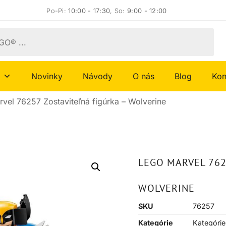
Po-Pi:
10:00 - 17:30
, So:
9:00 - 12:00
Novinky
Návody
O nás
Blog
Kon
vel 76257 Zostaviteľná figúrka – Wolverine
LEGO MARVEL 762
WOLVERINE
SKU
76257
Kategórie
Kategórie