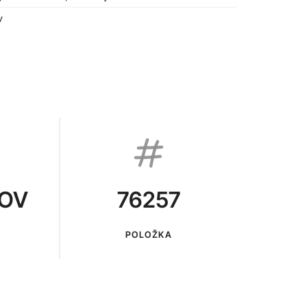
v
KOV
76257
POLOŽKA