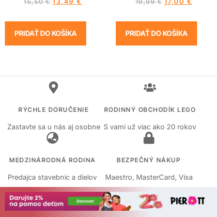
13,49
€
17,00
€
15,50
€
19,99
€
PRIDAŤ DO KOŠÍKA
PRIDAŤ DO KOŠÍKA
RÝCHLE DORUČENIE
RODINNÝ OBCHODÍK LEGO
Zastavte sa u nás aj osobne
S vami už viac ako 20 rokov
MEDZINÁRODNÁ RODINA
BEZPEČNÝ NÁKUP
Predajca stavebníc a dielov
Maestro, MasterCard, Visa