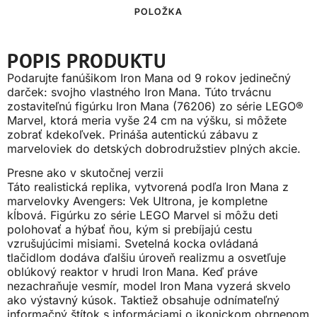
POLOŽKA
POPIS PRODUKTU
Podarujte fanúšikom Iron Mana od 9 rokov jedinečný
darček: svojho vlastného Iron Mana. Túto trvácnu
zostaviteľnú figúrku Iron Mana (76206) zo série LEGO®
Marvel, ktorá meria vyše 24 cm na výšku, si môžete
zobrať kdekoľvek. Prináša autentickú zábavu z
marveloviek do detských dobrodružstiev plných akcie.
Presne ako v skutočnej verzii
Táto realistická replika, vytvorená podľa Iron Mana z
marvelovky Avengers: Vek Ultrona, je kompletne
kĺbová. Figúrku zo série LEGO Marvel si môžu deti
polohovať a hýbať ňou, kým si prebíjajú cestu
vzrušujúcimi misiami. Svetelná kocka ovládaná
tlačidlom dodáva ďalšiu úroveň realizmu a osvetľuje
oblúkový reaktor v hrudi Iron Mana. Keď práve
nezachraňuje vesmír, model Iron Mana vyzerá skvelo
ako výstavný kúsok. Taktiež obsahuje odnímateľný
informačný štítok s informáciami o ikonickom obrnenom