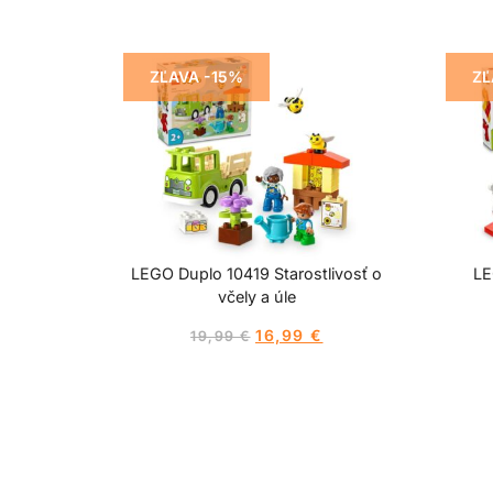
ZĽAVA -15%
ZĽ
LEGO Duplo 10419 Starostlivosť o
LE
včely a úle
16,99
€
19,99
€