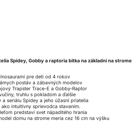
telia Spidey, Gobby a raptoria bitka na základni na stro
dinosaurami pre deti od 4 rokov
námych postáv a zábavných modelov
ojový Trapster Trace-E a Gobby-Raptor
vučiny, truhlu s pokladom a ďalšie
a seriálu Spidey a jeho úžasní priatelia
ako intuitívny sprievodca stavaním.
eťom predstaví svet nápaditého hrania
 model domu na strome meria cez 16 cm na výšku