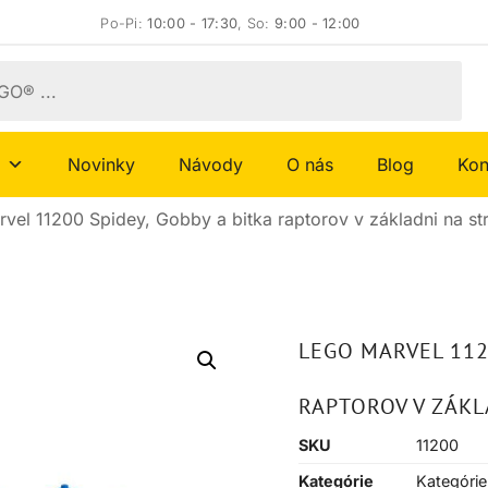
Po-Pi:
10:00 - 17:30
, So:
9:00 - 12:00
Novinky
Návody
O nás
Blog
Kon
vel 11200 Spidey, Gobby a bitka raptorov v základni na s
LEGO MARVEL 112
RAPTOROV V ZÁK
SKU
11200
Kategórie
Kategórie