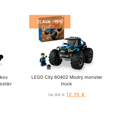
ZĽAVA -15%
okov
LEGO City 60402 Modrý monster
ostáv
truck
12,75
€
14,99
€