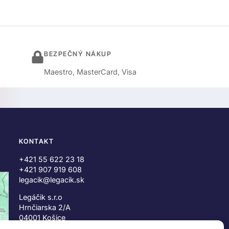
BEZPEČNÝ NÁKUP
Maestro, MasterCard, Visa
KONTAKT
+421 55 622 23 18
+421 907 919 608
legacik@legacik.sk
Legáčik s.r.o
Hrnčiarska 2/A
04001 Košice
Slovenská Republika