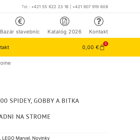
Tel.:
+421 55 622 23 18
|
+421 907 919 608
Bazár stavebníc
Katalóg 2026
Kontakt
0
takt
0,00
€
trome
00 SPIDEY, GOBBY A BITKA
LADNI NA STROME
,
LEGO Marvel
,
Novinky