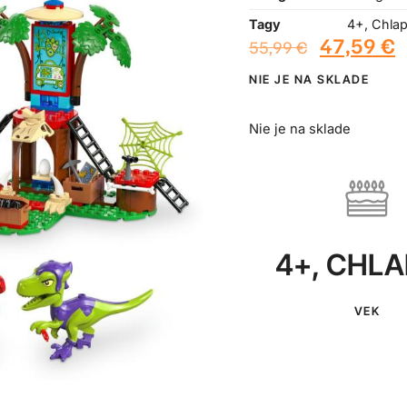
Tagy
4+
,
Chla
47,59
€
55,99
€
NIE JE NA SKLADE
Nie je na sklade
4+
,
CHLA
VEK