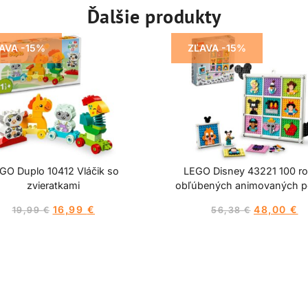
Ďalšie produkty
AVA -15%
ZĽAVA -15%
GO Duplo 10412 Vláčik so
LEGO Disney 43221 100 r
zvieratkami
obľúbených animovaných p
16,99
€
48,00
€
19,99
€
56,38
€