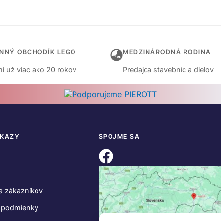
INNÝ OBCHODÍK LEGO
MEDZINÁRODNÁ RODINA
i už viac ako 20 rokov
Predajca stavebníc a dielov
DKAZY
SPOJME SA
a zákazníkov
 podmienky