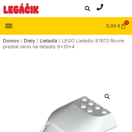
0
0,00
€
Domov
/
Diely
/
Lietadlá
/ LEGO Lietadlo 87613 Rovné
predné okno na lietadlo 6x10x4