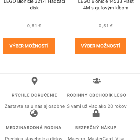
LEGO Bionicle 32171 Hádzací
LEGO Bionicle 14533 Plášť
disk
4M s guľovým kĺbom
0,51
€
0,51
€
VÝBER MOŽNOSTÍ
VÝBER MOŽNOSTÍ
RÝCHLE DORUČENIE
RODINNÝ OBCHODÍK LEGO
Zastavte sa u nás aj osobne
S vami už viac ako 20 rokov
MEDZINÁRODNÁ RODINA
BEZPEČNÝ NÁKUP
Predajca stavebníc a dielov
Maestro, MasterCard, Visa