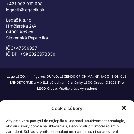
+421 907 919 608
legacik@legacik.sk
Legáčik s.r.o
Hrnčiarska 2/A
04001 Košice
Slovenská Republika
IČO: 47556927
IČ DPH: SK2023978330
Logo LEGO, minifigures, DUPLO, LEGENDS OF CHIMA, NINJAGO, BIONICLE,
MINDSTORMS a MIXELS sú ochranné známky LEGO Group. ©2026 The
LEGO Group. Všetky práva vyhradené
Cookie súbory
Aby sme vám poskytli tie najlepšie skúsenosti, používame technológie,
ako sú súbory cookie na ukladanie a/alebo prístup k informáciám o
zariadení. Súhlas s týmito technológiami nám umožní spracovávať