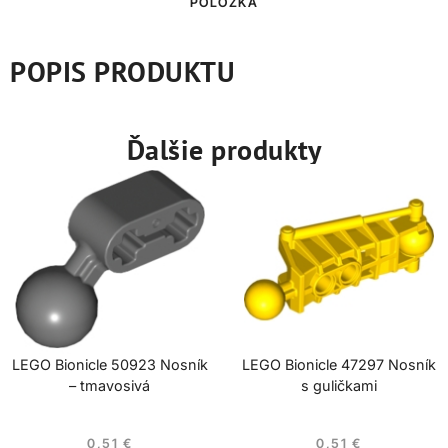
POLOŽKA
POPIS PRODUKTU
Ďalšie produkty
LEGO Bionicle 50923 Nosník
LEGO Bionicle 47297 Nosník
– tmavosivá
s guličkami
0,51
€
0,51
€