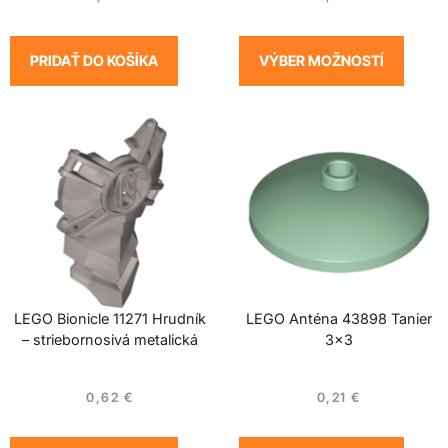
PRIDAŤ DO KOŠÍKA
VÝBER MOŽNOSTÍ
LEGO Bionicle 11271 Hrudník
LEGO Anténa 43898 Tanier
– striebornosivá metalická
3×3
0,62
€
0,21
€