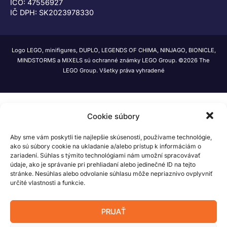
IČO: 47556927
IČ DPH: SK2023978330
Logo LEGO, minifigures, DUPLO, LEGENDS OF CHIMA, NINJAGO, BIONICLE,
MINDSTORMS a MIXELS sú ochranné známky LEGO Group. ©2026 The
LEGO Group. Všetky práva vyhradené
Cookie súbory
Aby sme vám poskytli tie najlepšie skúsenosti, používame technológie,
ako sú súbory cookie na ukladanie a/alebo prístup k informáciám o
zariadení. Súhlas s týmito technológiami nám umožní spracovávať
údaje, ako je správanie pri prehliadaní alebo jedinečné ID na tejto
stránke. Nesúhlas alebo odvolanie súhlasu môže nepriaznivo ovplyvniť
určité vlastnosti a funkcie.
PRIJAŤ