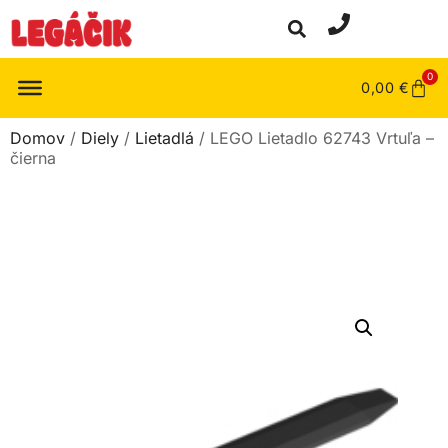
0
0,00
€
Domov
/
Diely
/
Lietadlá
/ LEGO Lietadlo 62743 Vrtuľa –
čierna