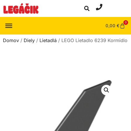
0
0,00
€
Domov
/
Diely
/
Lietadlá
/ LEGO Lietadlo 6239 Kormidlo