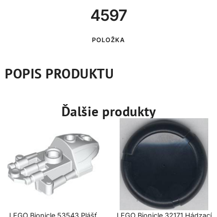
4597
POLOŽKA
POPIS PRODUKTU
Ďalšie produkty
LEGO Bionicle 53543 Plášť
LEGO Bionicle 32171 Hádzací