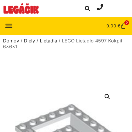
0
0,00
€
Domov
/
Diely
/
Lietadlá
/ LEGO Lietadlo 4597 Kokpit
6x6x1