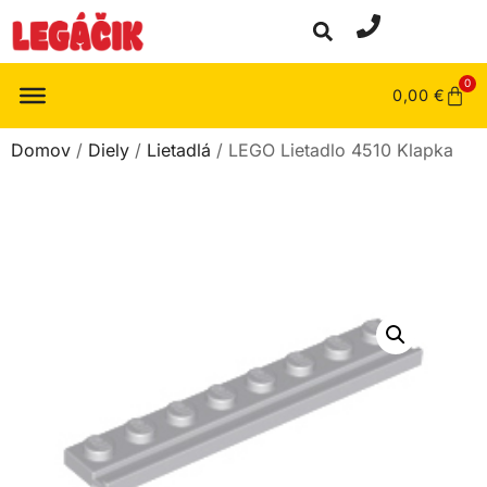
0
0,00
€
Domov
/
Diely
/
Lietadlá
/ LEGO Lietadlo 4510 Klapka