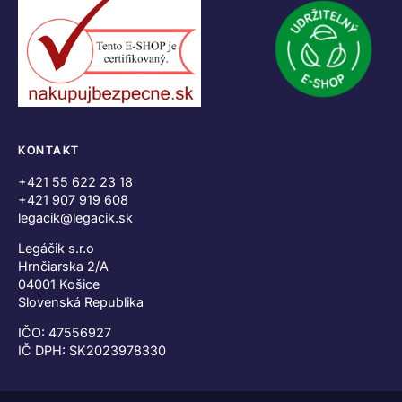
KONTAKT
+421 55 622 23 18
+421 907 919 608
legacik@legacik.sk
Legáčik s.r.o
Hrnčiarska 2/A
04001 Košice
Slovenská Republika
IČO: 47556927
IČ DPH: SK2023978330