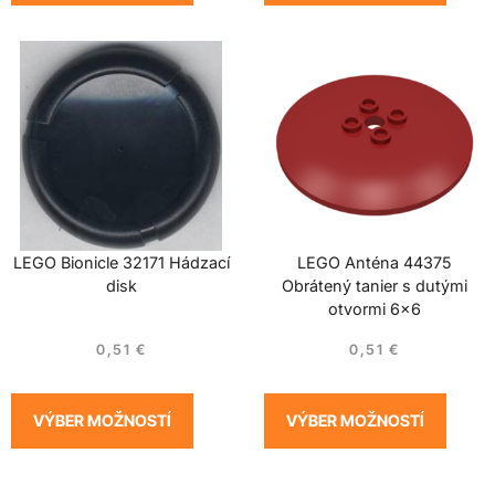
LEGO Bionicle 32171 Hádzací
LEGO Anténa 44375
disk
Obrátený tanier s dutými
otvormi 6×6
0,51
€
0,51
€
VÝBER MOŽNOSTÍ
VÝBER MOŽNOSTÍ