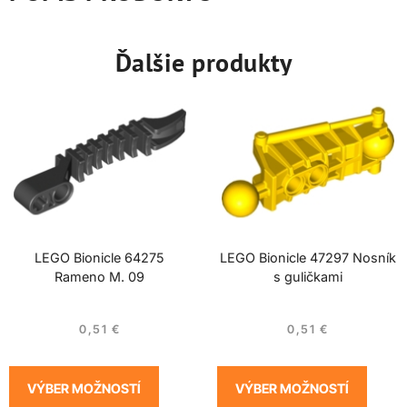
Ďalšie produkty
LEGO Bionicle 64275
LEGO Bionicle 47297 Nosník
Rameno M. 09
s guličkami
0,51
€
0,51
€
VÝBER MOŽNOSTÍ
VÝBER MOŽNOSTÍ