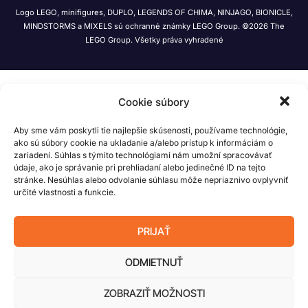
Logo LEGO, minifigures, DUPLO, LEGENDS OF CHIMA, NINJAGO, BIONICLE,
MINDSTORMS a MIXELS sú ochranné známky LEGO Group. ©2026 The
LEGO Group. Všetky práva vyhradené
Cookie súbory
Aby sme vám poskytli tie najlepšie skúsenosti, používame technológie,
ako sú súbory cookie na ukladanie a/alebo prístup k informáciám o
zariadení. Súhlas s týmito technológiami nám umožní spracovávať
údaje, ako je správanie pri prehliadaní alebo jedinečné ID na tejto
stránke. Nesúhlas alebo odvolanie súhlasu môže nepriaznivo ovplyvniť
určité vlastnosti a funkcie.
PRIJAŤ
ODMIETNUŤ
ZOBRAZIŤ MOŽNOSTI