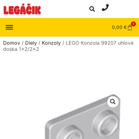
0
0,00
€
Domov
/
Diely
/
Konzoly
/ LEGO Konzola 99207 uhlová
doska 1×2/2×2