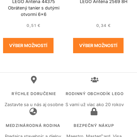
LEGO Anténa 44375
LEGO Anténa 2569 8H
Obrátený tanier s dutými
otvormi 6×6
0,51
€
0,34
€
VÝBER MOŽNOSTÍ
VÝBER MOŽNOSTÍ
RÝCHLE DORUČENIE
RODINNÝ OBCHODÍK LEGO
Zastavte sa u nás aj osobne
S vami už viac ako 20 rokov
MEDZINÁRODNÁ RODINA
BEZPEČNÝ NÁKUP
Predajca stavebníc a dielov
Maestro, MasterCard, Visa