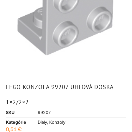
LEGO KONZOLA 99207 UHLOVÁ DOSKA
1×2/2×2
SKU
99207
Kategórie
Diely
,
Konzoly
0,51
€