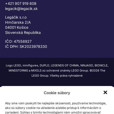
+421 907 919 608
legacik@legacik.sk
Legáčik s.r.o
Hrnčiarska 2/A
04001 Košice
Slovenská Republika
IČO: 47556927
IČ DPH: SK2023978330
Logo LEGO, minifigures, DUPLO, LEGENDS OF CHIMA, NINJAGO, BIONICLE,
MINDSTORMS a MIXELS sú ochranné známky LEGO Group. ©2026 The
LEGO Group. Všetky práva vyhradené
Cookie súbory
Aby sme vám poskytli tie najlepšie skúsenosti, používame technológie,
ako sú súbory cookie na ukladanie a/alebo prístup k informáciám o
zariadení. Súhlas s týmito technológiami nám umožní spracovávať