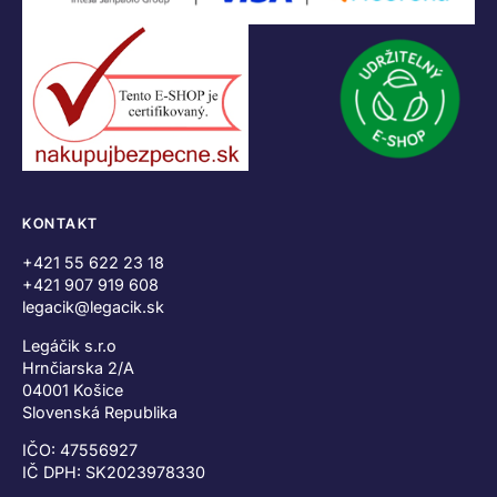
KONTAKT
+421 55 622 23 18
+421 907 919 608
legacik@legacik.sk
Legáčik s.r.o
Hrnčiarska 2/A
04001 Košice
Slovenská Republika
IČO: 47556927
IČ DPH: SK2023978330