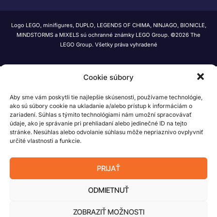
Logo LEGO, minifigures, DUPLO, LEGENDS OF CHIMA, NINJAGO, BIONICLE,
MINDSTORMS a MIXELS sú ochranné známky LEGO Group. ©2026 The
LEGO Group. Všetky práva vyhradené
Cookie súbory
Aby sme vám poskytli tie najlepšie skúsenosti, používame technológie,
ako sú súbory cookie na ukladanie a/alebo prístup k informáciám o
zariadení. Súhlas s týmito technológiami nám umožní spracovávať
údaje, ako je správanie pri prehliadaní alebo jedinečné ID na tejto
stránke. Nesúhlas alebo odvolanie súhlasu môže nepriaznivo ovplyvniť
určité vlastnosti a funkcie.
PRIJAŤ
ODMIETNUŤ
ZOBRAZIŤ MOŽNOSTI