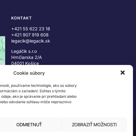
KONTAKT
+421 55 622 23 18
+421 907 919 608
legacik@legacik.sk
Legáčik s.r.o
Hrnčiarska 2/A
04001 Košice
Slovenská Republika
Cookie súbory
IČO: 47556927
enosti, používame technológie, ako sú súbory
IČ DPH: SK2023978330
nformáciám o zariadení. Súhlas s týmito
daje, ako je správanie pri prehliadaní alebo
 alebo odvolanie súhlasu môže nepriaznivo
ODMIETNUŤ
ZOBRAZIŤ MOŽNOSTI
 ©2026 The LEGO Group. Všetky práva vyhradené