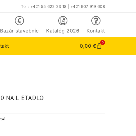
Tel.:
+421 55 622 23 18
|
+421 907 919 608
Bazár stavebníc
Katalóg 2026
Kontakt
0
takt
0,00
€
0 NA LIETADLO
esá