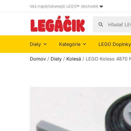
Váš najobľúbenejší LEGO® obchodík ❤️
Diely
Kategórie
LEGO Doplnky
Domov
/
Diely
/
Kolesá
/ LEGO Koleso 4870 N