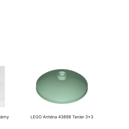
lárny
LEGO Anténa 43898 Tanier 3×3