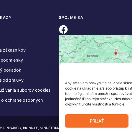
DKAZY
SPOJME SA
a zákazníkov
 podmienky
ý poriadok
e od zmluvy
Aby sme vám poskytli tie najlepšie skús
cookie na ukladanie a/alebo prístup k i
užívania súborov cookies
technológiami nám umožní spracovávať ú
jedinečné ID na tejto stránke. Nesúhlas
e o ochrane osobných
ovplyvniť určité vlastnosti a funkcie.
PRIJAŤ
IMA, NINJAGO, BIONICLE, MINDSTORMS a MIXELS sú ochranné známky LEGO Group.