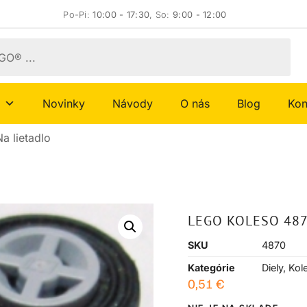
Po-Pi:
10:00 - 17:30
, So:
9:00 - 12:00
Novinky
Návody
O nás
Blog
Kon
a lietadlo
LEGO KOLESO 487
SKU
4870
Kategórie
Diely
,
Kol
0,51
€