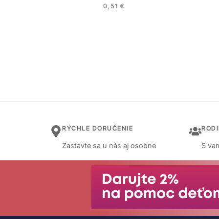
0,51
€
RÝCHLE DORUČENIE
ROD
Zastavte sa u nás aj osobne
S vam