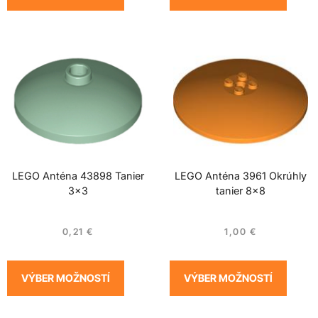
LEGO Anténa 43898 Tanier
LEGO Anténa 3961 Okrúhly
3×3
tanier 8×8
0,21
€
1,00
€
VÝBER MOŽNOSTÍ
VÝBER MOŽNOSTÍ