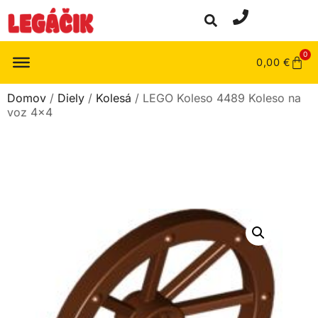
0
0,00
€
Domov
/
Diely
/
Kolesá
/ LEGO Koleso 4489 Koleso na
voz 4×4