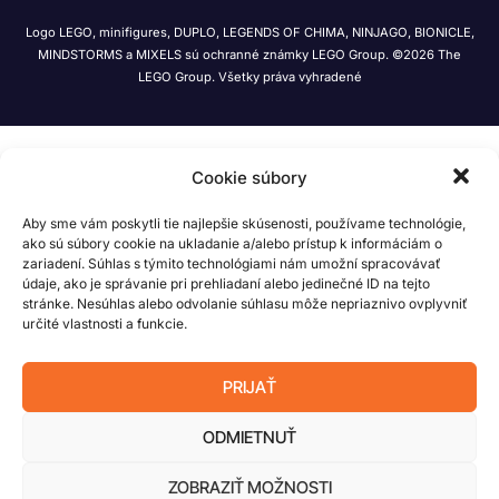
Logo LEGO, minifigures, DUPLO, LEGENDS OF CHIMA, NINJAGO, BIONICLE,
MINDSTORMS a MIXELS sú ochranné známky LEGO Group. ©2026 The
LEGO Group. Všetky práva vyhradené
Cookie súbory
Aby sme vám poskytli tie najlepšie skúsenosti, používame technológie,
ako sú súbory cookie na ukladanie a/alebo prístup k informáciám o
zariadení. Súhlas s týmito technológiami nám umožní spracovávať
údaje, ako je správanie pri prehliadaní alebo jedinečné ID na tejto
stránke. Nesúhlas alebo odvolanie súhlasu môže nepriaznivo ovplyvniť
určité vlastnosti a funkcie.
PRIJAŤ
ODMIETNUŤ
ZOBRAZIŤ MOŽNOSTI