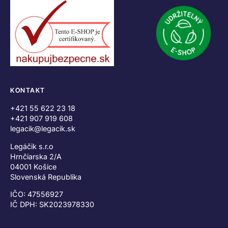
KONTAKT
+421 55 622 23 18
+421 907 919 608
legacik@legacik.sk
Legáčik s.r.o
Hrnčiarska 2/A
04001 Košice
Slovenská Republika
IČO: 47556927
IČ DPH: SK2023978330