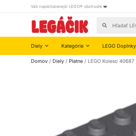
Váš najobľúbenejší LEGO® obchodík ❤️
Diely
Kategórie
LEGO Doplnky
Domov
/
Diely
/
Platne
/ LEGO Koleso 40687 D