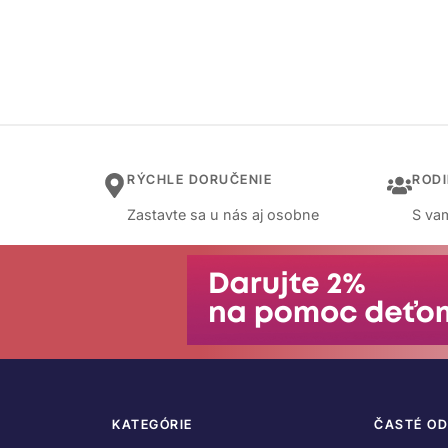
RÝCHLE DORUČENIE
ROD
Zastavte sa u nás aj osobne
S vam
KATEGÓRIE
ČASTÉ O