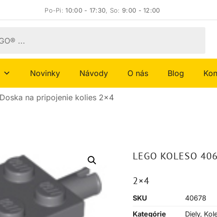
Po-Pi:
10:00 - 17:30
, So:
9:00 - 12:00
Novinky
Návody
O nás
Blog
Kon
oska na pripojenie kolies 2×4
LEGO KOLESO 406
2×4
SKU
40678
Kategórie
Diely
,
Kol