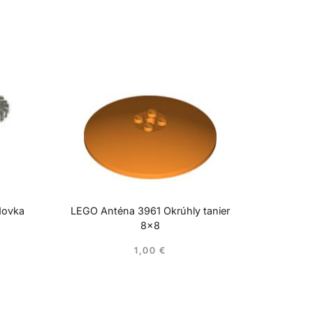
dovka
LEGO Anténa 3961 Okrúhly tanier
8×8
1,00
€