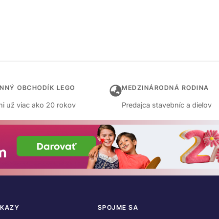
INNÝ OBCHODÍK LEGO
MEDZINÁRODNÁ RODINA
i už viac ako 20 rokov
Predajca stavebníc a dielov
DKAZY
SPOJME SA