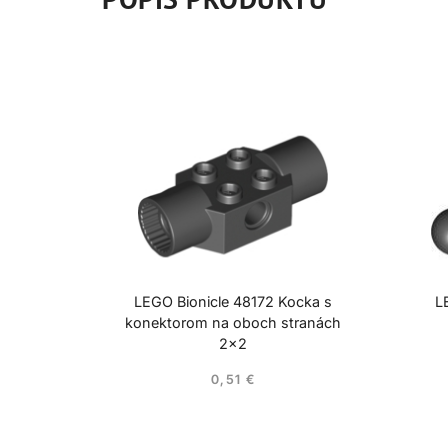
LEGO Bionicle 48172 Kocka s
L
konektorom na oboch stranách
2×2
0,51
€