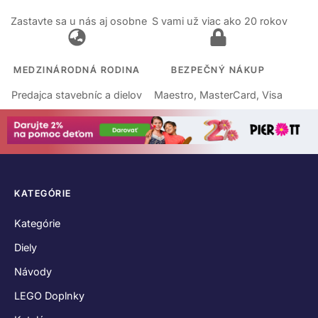
Zastavte sa u nás aj osobne
S vami už viac ako 20 rokov
MEDZINÁRODNÁ RODINA
BEZPEČNÝ NÁKUP
Predajca stavebníc a dielov
Maestro, MasterCard, Visa
KATEGÓRIE
Kategórie
Diely
Návody
LEGO Doplnky