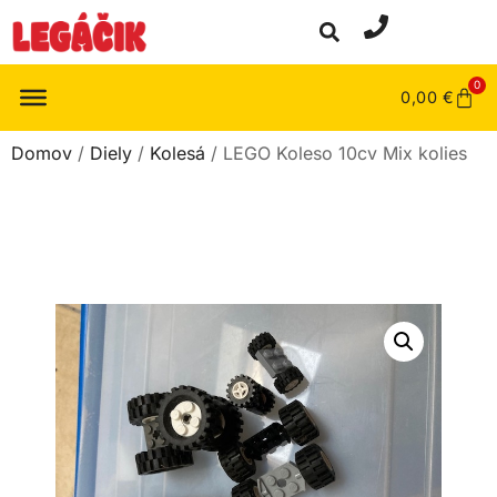
0
0,00
€
Domov
/
Diely
/
Kolesá
/ LEGO Koleso 10cv Mix kolies