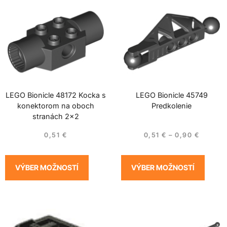
LEGO Bionicle 48172 Kocka s
LEGO Bionicle 45749
konektorom na oboch
Predkolenie
stranách 2×2
0,51
€
0,51
€
–
0,90
€
VÝBER MOŽNOSTÍ
VÝBER MOŽNOSTÍ