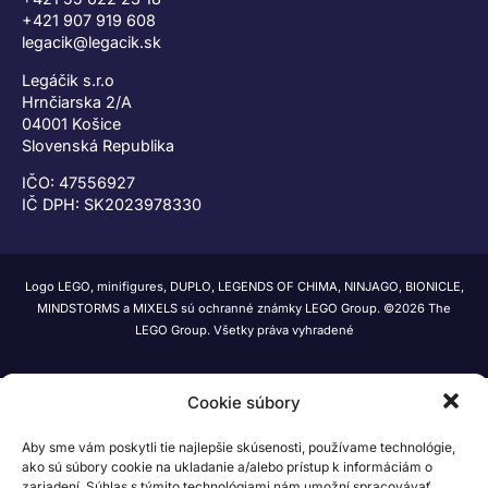
+421 907 919 608
legacik@legacik.sk
Legáčik s.r.o
Hrnčiarska 2/A
04001 Košice
Slovenská Republika
IČO: 47556927
IČ DPH: SK2023978330
Logo LEGO, minifigures, DUPLO, LEGENDS OF CHIMA, NINJAGO, BIONICLE,
MINDSTORMS a MIXELS sú ochranné známky LEGO Group. ©2026 The
LEGO Group. Všetky práva vyhradené
Cookie súbory
Aby sme vám poskytli tie najlepšie skúsenosti, používame technológie,
ako sú súbory cookie na ukladanie a/alebo prístup k informáciám o
zariadení. Súhlas s týmito technológiami nám umožní spracovávať