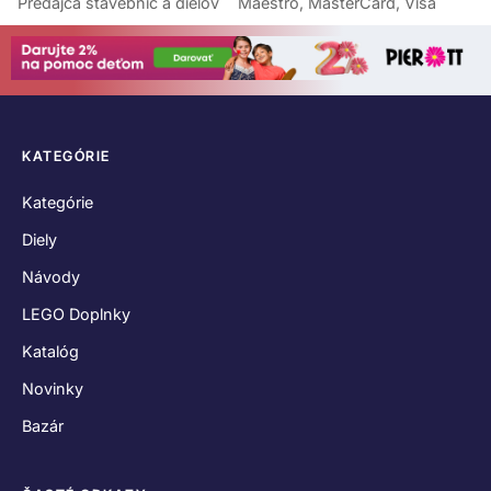
Predajca stavebníc a dielov
Maestro, MasterCard, Visa
KATEGÓRIE
Kategórie
Diely
Návody
LEGO Doplnky
Katalóg
Novinky
Bazár