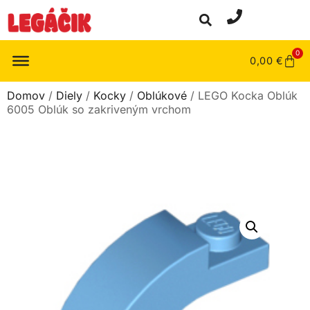
0
0,00
€
Domov
/
Diely
/
Kocky
/
Oblúkové
/ LEGO Kocka Oblúk
6005 Oblúk so zakriveným vrchom