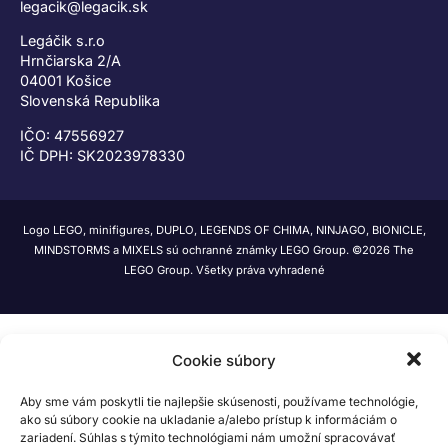
legacik@legacik.sk
Legáčik s.r.o
Hrnčiarska 2/A
04001 Košice
Slovenská Republika
IČO: 47556927
IČ DPH: SK2023978330
Logo LEGO, minifigures, DUPLO, LEGENDS OF CHIMA, NINJAGO, BIONICLE,
MINDSTORMS a MIXELS sú ochranné známky LEGO Group. ©2026 The
LEGO Group. Všetky práva vyhradené
Cookie súbory
Aby sme vám poskytli tie najlepšie skúsenosti, používame technológie,
ako sú súbory cookie na ukladanie a/alebo prístup k informáciám o
zariadení. Súhlas s týmito technológiami nám umožní spracovávať