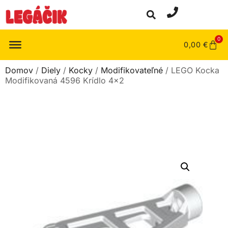
0
0,00
€
Domov
/
Diely
/
Kocky
/
Modifikovateľné
/ LEGO Kocka
Modifikovaná 4596 Krídlo 4×2