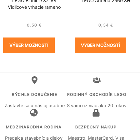
LEGO Bionicle 32168
LEGO Anténa 2569 8H
Vidlicové vrhacie rameno
0,50
€
0,34
€
VÝBER MOŽNOSTÍ
VÝBER MOŽNOSTÍ
RÝCHLE DORUČENIE
RODINNÝ OBCHODÍK LEGO
Zastavte sa u nás aj osobne
S vami už viac ako 20 rokov
MEDZINÁRODNÁ RODINA
BEZPEČNÝ NÁKUP
Predajca stavebníc a dielov
Maestro, MasterCard, Visa