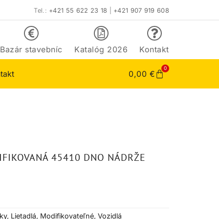
Tel.:
+421 55 622 23 18
|
+421 907 919 608
Bazár stavebníc
Katalóg 2026
Kontakt
0
takt
0,00
€
IFIKOVANÁ 45410 DNO NÁDRŽE
ky
,
Lietadlá
,
Modifikovateľné
,
Vozidlá