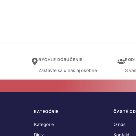
RÝCHLE DORUČENIE
ROD
Zastavte sa u nás aj osobne
S vam
KATEGÓRIE
ČASTÉ O
Kategórie
O nás
Diely
Kontakt