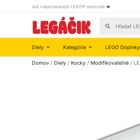
Váš najobľúbenejší LEGO® obchodík ❤️
Diely
Kategórie
LEGO Doplnky
Domov
/
Diely
/
Kocky
/
Modifikovateľné
/ LE