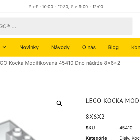
Po-Pi:
10:00 - 17:30
, So:
9:00 - 12:00
Novinky
Návody
O nás
Blog
Kon
GO Kocka Modifikovaná 45410 Dno nádrže 8x6x2
LEGO KOCKA MOD
8X6X2
SKU
45410
Kategórie
Diely
,
Koc