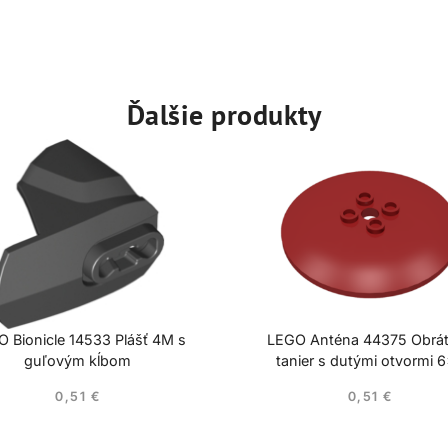
Ďalšie produkty
 Bionicle 14533 Plášť 4M s
LEGO Anténa 44375 Obrá
guľovým kĺbom
tanier s dutými otvormi 
0,51
€
0,51
€