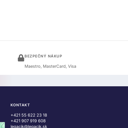
BEZPEČNÝ NÁKUP
Maestro, MasterCard, Visa
KONTAKT
+421 55 622 23 18
+421 907 919 608
legacik@legacik.sk