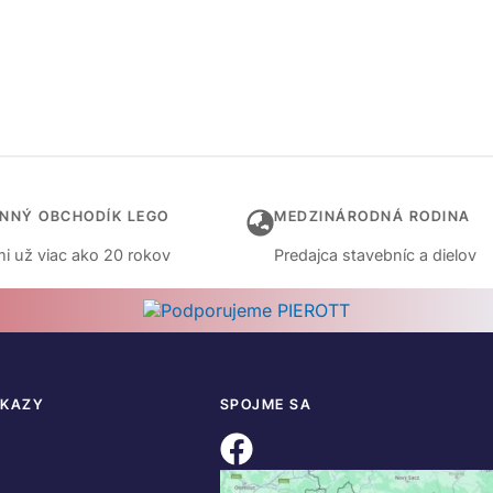
INNÝ OBCHODÍK LEGO
MEDZINÁRODNÁ RODINA
i už viac ako 20 rokov
Predajca stavebníc a dielov
DKAZY
SPOJME SA