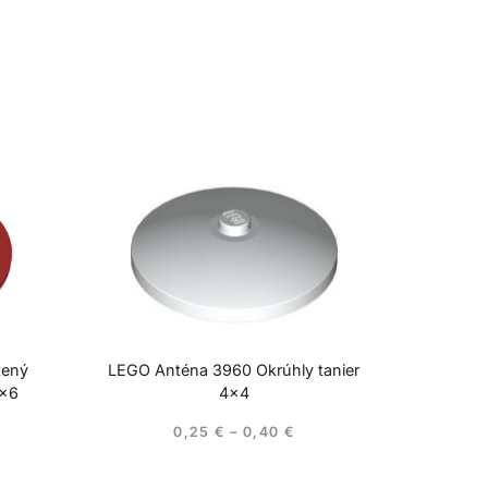
tený
LEGO Anténa 3960 Okrúhly tanier
6×6
4×4
0,25
€
–
0,40
€