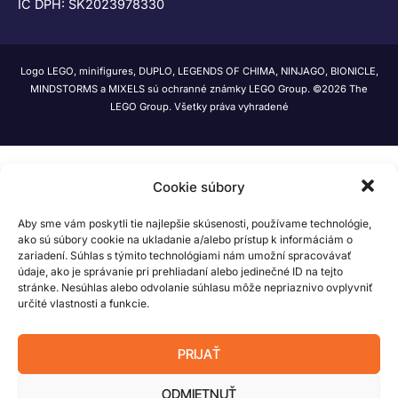
IČ DPH: SK2023978330
Logo LEGO, minifigures, DUPLO, LEGENDS OF CHIMA, NINJAGO, BIONICLE,
MINDSTORMS a MIXELS sú ochranné známky LEGO Group. ©2026 The
LEGO Group. Všetky práva vyhradené
Cookie súbory
Aby sme vám poskytli tie najlepšie skúsenosti, používame technológie,
ako sú súbory cookie na ukladanie a/alebo prístup k informáciám o
zariadení. Súhlas s týmito technológiami nám umožní spracovávať
údaje, ako je správanie pri prehliadaní alebo jedinečné ID na tejto
stránke. Nesúhlas alebo odvolanie súhlasu môže nepriaznivo ovplyvniť
určité vlastnosti a funkcie.
PRIJAŤ
ODMIETNUŤ