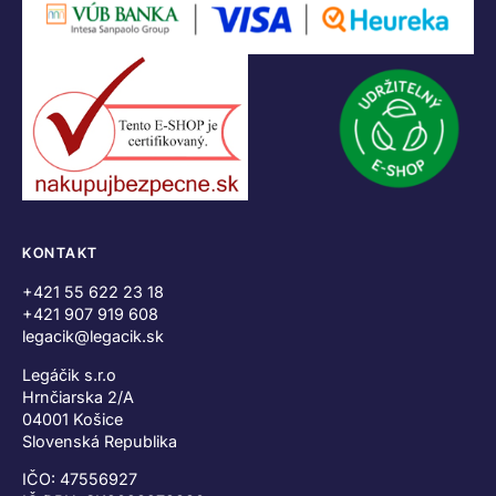
KONTAKT
+421 55 622 23 18
+421 907 919 608
legacik@legacik.sk
Legáčik s.r.o
Hrnčiarska 2/A
04001 Košice
Slovenská Republika
IČO: 47556927