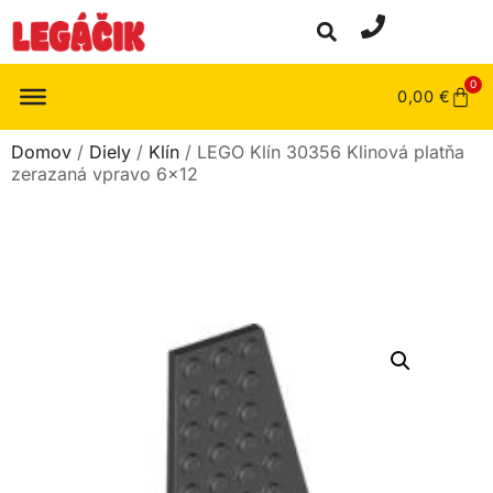
0
0,00
€
Domov
/
Diely
/
Klín
/ LEGO Klín 30356 Klinová platňa
zerazaná vpravo 6×12