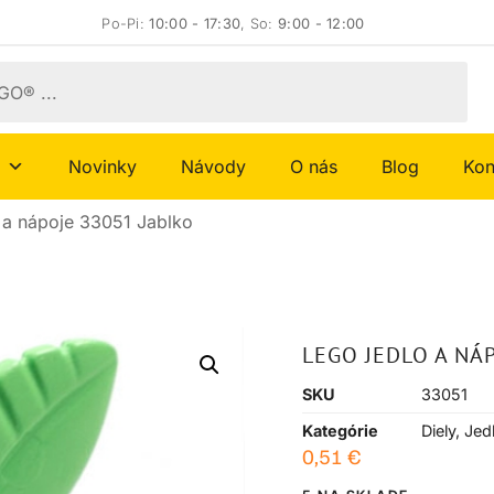
Po-Pi:
10:00 - 17:30
, So:
9:00 - 12:00
Novinky
Návody
O nás
Blog
Kon
a nápoje 33051 Jablko
LEGO JEDLO A NÁ
SKU
33051
Kategórie
Diely
,
Jed
0,51
€