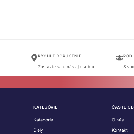
RÝCHLE DORUČENIE
ROD
Zastavte sa u nás aj osobne
S vam
KATEGÓRIE
ČASTÉ O
Kategórie
O nás
Diely
Kontakt