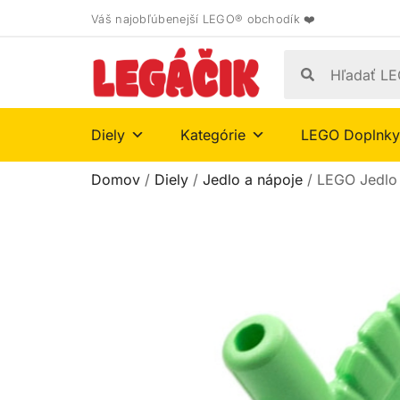
Váš najobľúbenejší LEGO® obchodík ❤️
Diely
Kategórie
LEGO Doplnky
Domov
/
Diely
/
Jedlo a nápoje
/ LEGO Jedlo 