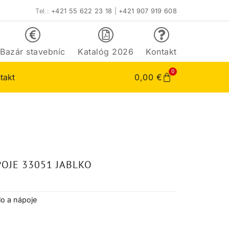
Tel.:
+421 55 622 23 18
|
+421 907 919 608
Bazár stavebníc
Katalóg 2026
Kontakt
0
takt
0,00
€
POJE 33051 JABLKO
lo a nápoje