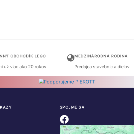
INNÝ OBCHODÍK LEGO
MEDZINÁRODNÁ RODINA
i už viac ako 20 rokov
Predajca stavebníc a dielov
DKAZY
SPOJME SA