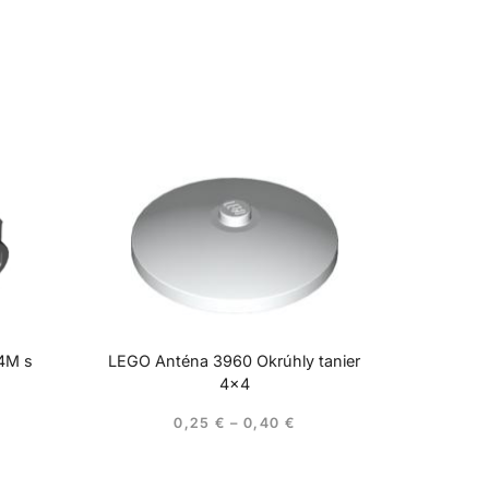
 4M s
LEGO Anténa 3960 Okrúhly tanier
4×4
0,25
€
–
0,40
€