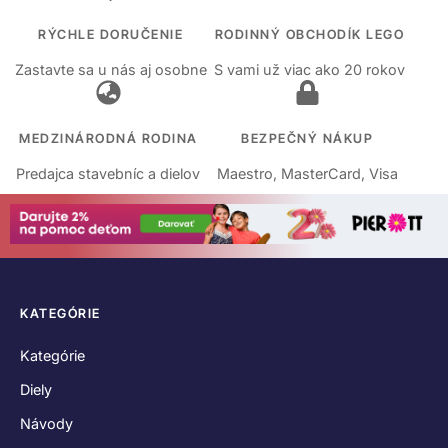
RÝCHLE DORUČENIE
RODINNÝ OBCHODÍK LEGO
Zastavte sa u nás aj osobne
S vami už viac ako 20 rokov
MEDZINÁRODNÁ RODINA
BEZPEČNÝ NÁKUP
Predajca stavebníc a dielov
Maestro, MasterCard, Visa
KATEGÓRIE
Kategórie
Diely
Návody