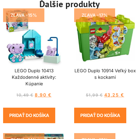
Ďalšie produkty
ZĽAVA -15%
ZĽAVA -17%
LEGO Duplo 10413
LEGO Duplo 10914 Veľký box
Každodenné aktivity:
s kockami
Kúpanie
8,90
€
43,25
€
10,49
€
51,99
€
PRIDAŤ DO KOŠÍKA
PRIDAŤ DO KOŠÍKA