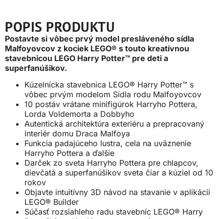
POPIS PRODUKTU
Postavte si vôbec prvý model presláveného sídla
Malfoyovcov z kociek LEGO® s touto kreatívnou
stavebnicou LEGO Harry Potter™ pre deti a
superfanúšikov.
Kúzelnícka stavebnica LEGO® Harry Potter™ s
vôbec prvým modelom Sídla rodu Malfoyovcov
10 postáv vrátane minifigúrok Harryho Pottera,
Lorda Voldemorta a Dobbyho
Autentická architektúra exteriéru a prepracovaný
interiér domu Draca Malfoya
Funkcia padajúceho lustra, cela na uväznenie
Harryho Pottera a ďalšie
Darček zo sveta Harryho Pottera pre chlapcov,
dievčatá a superfanúšikov sveta čiar a kúziel od 10
rokov
Objavte intuitívny 3D návod na stavanie v aplikácii
LEGO® Builder
Súčasť rozsiahleho radu stavebníc LEGO® Harry