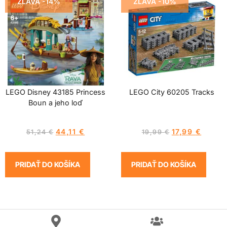
ZĽAVA -14%
ZĽAVA -10%
LEGO Disney 43185 Princess
LEGO City 60205 Tracks
Boun a jeho loď
44,11
€
17,99
€
51,24
€
19,99
€
PRIDAŤ DO KOŠÍKA
PRIDAŤ DO KOŠÍKA