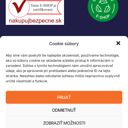
KONTAKT
Cookie súbory
+421 55 622 23 18
+421 907 919 608
Aby sme vám poskytli tie najlepšie skúsenosti, používame technológie,
legacik@legacik.sk
ako sú súbory cookie na ukladanie a/alebo prístup k informáciám o
zariadení. Súhlas s týmito technológiami nám umožní spracovávať
Legáčik s.r.o
údaje, ako je správanie pri prehliadaní alebo jedinečné ID na tejto
Hrnčiarska 2/A
stránke. Nesúhlas alebo odvolanie súhlasu môže nepriaznivo ovplyvniť
04001 Košice
určité vlastnosti a funkcie.
Slovenská Republika
IČO: 47556927
PRIJAŤ
IČ DPH: SK2023978330
ODMIETNUŤ
ZOBRAZIŤ MOŽNOSTI
Logo LEGO, minifigures, DUPLO, LEGENDS OF CHIMA, NINJAGO, BIONICLE,