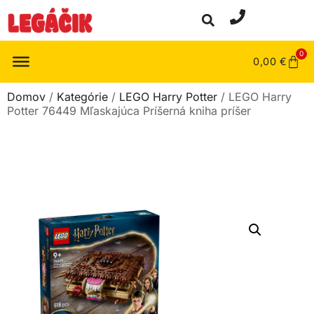
0
0,00
€
Domov
/
Kategórie
/
LEGO Harry Potter
/ LEGO Harry
Potter 76449 Mľaskajúca Príšerná kniha príšer