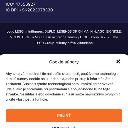
IČO: 47556927
IČ DPH: SK2023978330
Logo LEGO, minifigures, DUPLO, LEGENDS OF CHIMA, NINJAGO, BIONICLE,
MINDSTORMS a MIXELS sú ochranné známky LEGO Group. ©2026 The
LEGO Group. Všetky práva vyhradené
Cookie súbory
Aby sme vám poskytli tie najlepšie skúsenosti, používame technológie,
ako sú súbory cookie na ukladanie a/alebo prístup k informáciám o
zariadení. Súhlas s týmito technológiami nám umožní spracovávať
údaje, ako je správanie pri prehliadaní alebo jedinečné ID na tejto
stránke. Nesúhlas alebo odvolanie súhlasu môže nepriaznivo ovplyvniť
určité vlastnosti a funkcie.
PRIJAŤ