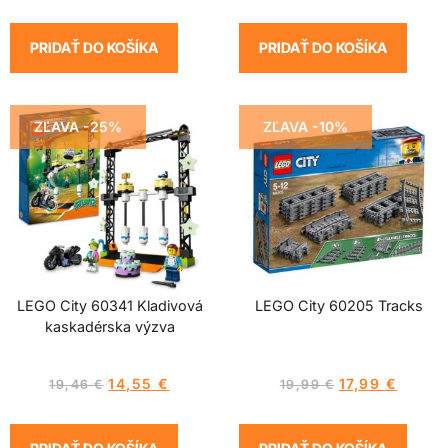
PRIDAŤ DO KOŠÍKA
PRIDAŤ DO KOŠÍKA
ZĽAVA -25%
ZĽAVA -10%
LEGO City 60341 Kladivová
LEGO City 60205 Tracks
kaskadérska výzva
14,55
€
17,99
€
19,46
€
19,99
€