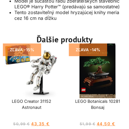
Model je súčasťou radu zberateľských stavebníc
LEGO® Harry Potter™ (predávajú sa samostatne)
Tento zostaviteľný model hryzajúcej knihy meria
cez 16 cm na dĺžku
Ďalšie produkty
ZĽAVA -15%
ZĽAVA -14%
LEGO Creator 31152
LEGO Botanicals 10281
Astronaut
Bonsaj
43,35
€
44,50
€
50,99
€
51,99
€