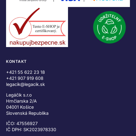
KONTAKT
+421 55 622 23 18
+421 907 919 608
legacik@legacik.sk
Legáčik s.r.o
Hrnčiarska 2/A
04001 Košice
Slovenská Republika
IČO: 47556927
IČ DPH: SK2023978330