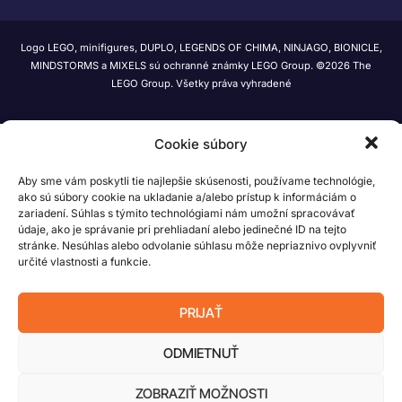
Logo LEGO, minifigures, DUPLO, LEGENDS OF CHIMA, NINJAGO, BIONICLE,
MINDSTORMS a MIXELS sú ochranné známky LEGO Group. ©2026 The
LEGO Group. Všetky práva vyhradené
Cookie súbory
Aby sme vám poskytli tie najlepšie skúsenosti, používame technológie,
ako sú súbory cookie na ukladanie a/alebo prístup k informáciám o
zariadení. Súhlas s týmito technológiami nám umožní spracovávať
údaje, ako je správanie pri prehliadaní alebo jedinečné ID na tejto
stránke. Nesúhlas alebo odvolanie súhlasu môže nepriaznivo ovplyvniť
určité vlastnosti a funkcie.
PRIJAŤ
ODMIETNUŤ
ZOBRAZIŤ MOŽNOSTI