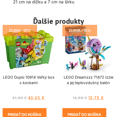
21 cm na dĺžku a 7 cm na šírku
Ďalšie produkty
ZĽAVA -17%
ZĽAVA -15%
LEGO Duplo 10914 Veľký box
LEGO Dreamzzz 71472 Izzie
s kockami
a jej teplovzdušný balón
43,25
€
12,75
€
51,99
€
14,99
€
PRIDAŤ DO KOŠÍKA
PRIDAŤ DO KOŠÍKA