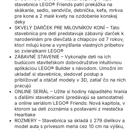
stavebnice LEGO® Friends patrí prekážka na
skákanie, sedlo, sendviče, debnička, kefa, mrkva
pre kone a 2 malé kvety na ozdobenie konskej
deky
SKVELÝ DARČEK PRE MILOVNÍKOV KONÍ – Táto
stavebnica pre deti predstavuje zábavný darček k
narodeninám pre dievčatá a chlapcov od 7 rokov,
ktorí milujú kone a vymýšľanie vlastných príbehov
so zvieratkami LEGO®
ZÁBAVNÉ STAVENIE – Vykonajte deti na ich
budúcom staviteľskom dobrodružstve intuitívnou
aplikáciou LEGO® Builder s návodom. Umožní im
ukladať si stavebnice, sledovať postup a
približovať a otáčať modely v 3D, zatiaľ čo na nich
pracujú
ONLINE SERIÁL – Užite si hodiny nápaditého hrania
s ďalšími stavebnicami (predávajú sa samostatne)
a online seriálom LEGO® Friends: Nová kapitola, v
ktorom sa deti zoznámia s postavami z mestečka
Heartlake
ROZMERY – Stavebnica sa skladá z 279 dielikov a
model auta s prívesom meria cez 10 cm na výšku,