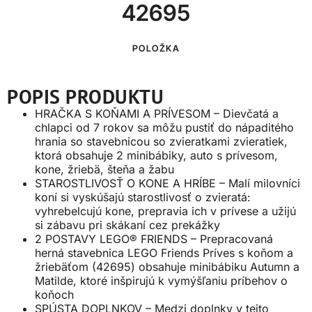
42695
POLOŽKA
POPIS PRODUKTU
HRAČKA S KOŇAMI A PRÍVESOM – Dievčatá a
chlapci od 7 rokov sa môžu pustiť do nápaditého
hrania so stavebnicou so zvieratkami zvieratiek,
ktorá obsahuje 2 minibábiky, auto s prívesom,
kone, žriebä, šteňa a žabu
STAROSTLIVOSŤ O KONE A HRÍBE – Malí milovníci
koní si vyskúšajú starostlivosť o zvieratá:
vyhrebelcujú kone, prepravia ich v prívese a užijú
si zábavu pri skákaní cez prekážky
2 POSTAVY LEGO® FRIENDS – Prepracovaná
herná stavebnica LEGO Friends Príves s koňom a
žriebäťom (42695) obsahuje minibábiku Autumn a
Matilde, ktoré inšpirujú k vymýšľaniu príbehov o
koňoch
SPÚSTA DOPLNKOV – Medzi doplnky v tejto