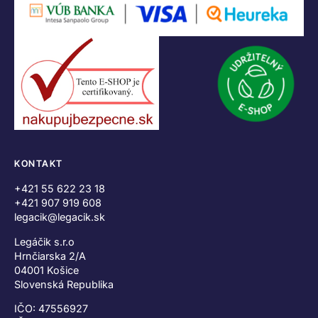
KONTAKT
+421 55 622 23 18
+421 907 919 608
legacik@legacik.sk
Legáčik s.r.o
Hrnčiarska 2/A
04001 Košice
Slovenská Republika
IČO: 47556927