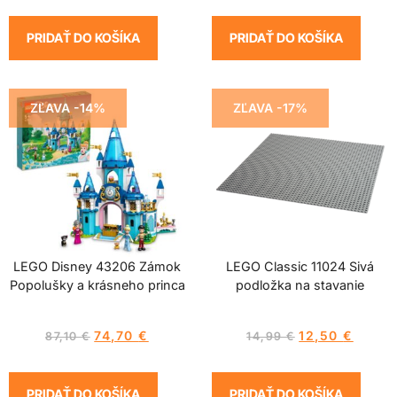
PRIDAŤ DO KOŠÍKA
PRIDAŤ DO KOŠÍKA
ZĽAVA -14%
ZĽAVA -17%
LEGO Disney 43206 Zámok
LEGO Classic 11024 Sivá
Popolušky a krásneho princa
podložka na stavanie
74,70
€
12,50
€
87,10
€
14,99
€
PRIDAŤ DO KOŠÍKA
PRIDAŤ DO KOŠÍKA