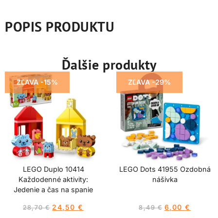
POPIS PRODUKTU
Ďalšie produkty
ZĽAVA -15%
ZĽAVA -29%
LEGO Duplo 10414
LEGO Dots 41955 Ozdobná
Každodenné aktivity:
nášivka
Jedenie a čas na spanie
24,50
€
6,00
€
28,70
€
8,49
€