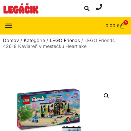
0
0,00
€
Domov
/
Kategórie
/
LEGO Friends
/ LEGO Friends
42618 Kaviareň v mestečku Heartlake