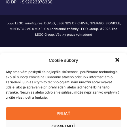
IČ DPH: SK2023978330
Logo LEGO, minifigures, DUPLO, LEGENDS OF CHIMA, NINJAGO, BIONICLE,
MINDSTORMS a MIXELS sú ochranné známky LEGO Group. ©2026 The
LEGO Group. Všetky práva vyhradené
Cookie súbory
Aby sme vám poskytli tie najlepšie skúsenosti, používame technológie,
ako sú súbory cookie na ukladanie a/alebo prístup k informáciám o
zariadení. Súhlas s týmito technológiami nám umožní spracovávať
údaje, ako je správanie pri prehliadaní alebo jedinečné ID na tejto
stránke. Nesúhlas alebo odvolanie súhlasu môže nepriaznivo ovplyvniť
určité vlastnosti a funkcie.
PRIJAŤ
ODMIETNUŤ