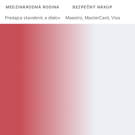
MEDZINÁRODNÁ RODINA
BEZPEČNÝ NÁKUP
Predajca stavebníc a dielov
Maestro, MasterCard, Visa
KATEGÓRIE
Kategórie
Diely
Návody
LEGO Doplnky
Katalóg
Novinky
Bazár