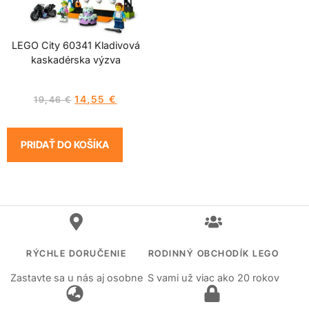
LEGO City 60341 Kladivová
kaskadérska výzva
14,55
€
19,46
€
PRIDAŤ DO KOŠÍKA
RÝCHLE DORUČENIE
RODINNÝ OBCHODÍK LEGO
Zastavte sa u nás aj osobne
S vami už viac ako 20 rokov