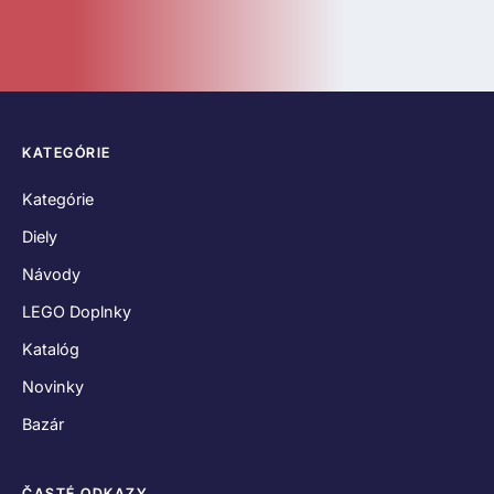
ČASTÉ ODKAZY
O nás
Kontakt
Hodnotenia zákazníkov
Obchodné podmienky
Reklamačný poriadok
Odstúpenie od zmluvy
Zásady používania súborov cookies
Vyhlásenie o ochrane osobných údajov
SPOJME SA