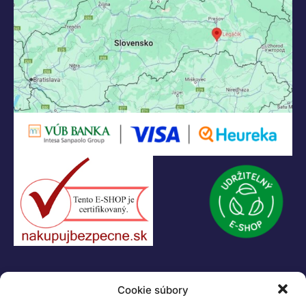
+421 55 622 23 18
+421 907 919 608
legacik@legacik.sk
Legáčik s.r.o
Hrnčiarska 2/A
04001 Košice
Slovenská Republika
IČO: 47556927
IČ DPH: SK2023978330
Logo LEGO, minifigures, DUPLO, LEGENDS OF CHIMA, NINJAGO, BIONICLE,
MINDSTORMS a MIXELS sú ochranné známky LEGO Group. ©2026 The
LEGO Group. Všetky práva vyhradené
Cookie súbory