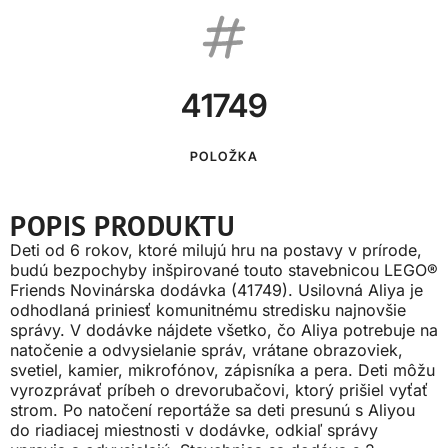
41749
POLOŽKA
POPIS PRODUKTU
Deti od 6 rokov, ktoré milujú hru na postavy v prírode,
budú bezpochyby inšpirované touto stavebnicou LEGO®
Friends Novinárska dodávka (41749). Usilovná Aliya je
odhodlaná priniesť komunitnému stredisku najnovšie
správy. V dodávke nájdete všetko, čo Aliya potrebuje na
natočenie a odvysielanie správ, vrátane obrazoviek,
svetiel, kamier, mikrofónov, zápisníka a pera. Deti môžu
vyrozprávať príbeh o drevorubačovi, ktorý prišiel vyťať
strom. Po natočení reportáže sa deti presunú s Aliyou
do riadiacej miestnosti v dodávke, odkiaľ správy