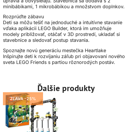
upravia a odvysielajú. Stavebnica sa dodáva s 2
minibábikami, 1 mikrobábikou a množstvom doplnkov.
Rozprúďte zábavu
Deti sa môžu tešiť na jednoduché a intuitívne stavanie
vďaka aplikácii LEGO Builder, ktorá im umožňuje
modely približovať, otáčať v 3D prostredí, ukladať si
stavebnice a sledovať postup stavania.
Spoznajte novú generáciu mestečka Heartlake
Inšpirujte deti k rozvíjaniu záľub pri objavovaní nového
sveta LEGO Friends s partiou rôznorodých postáv.
Ďalšie produkty
ZĽAVA -25%