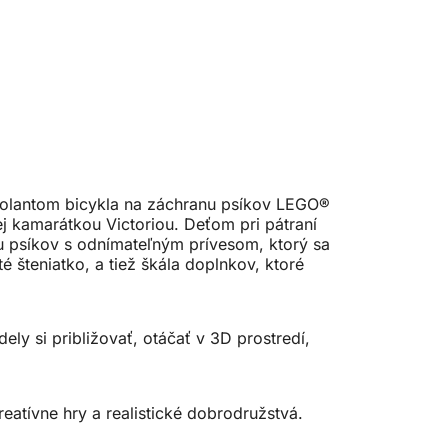
 volantom bicykla na záchranu psíkov LEGO®
ej kamarátkou Victoriou. Deťom pri pátraní
u psíkov s odnímateľným prívesom, ktorý sa
é šteniatko, a tiež škála doplnkov, ktoré
ly si približovať, otáčať v 3D prostredí,
eatívne hry a realistické dobrodružstvá.