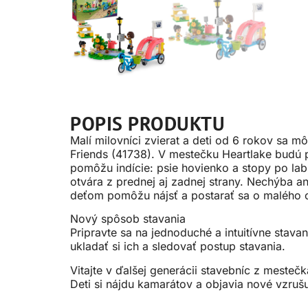
POPIS PRODUKTU
Malí milovníci zvierat a deti od 6 rokov sa
Friends (41738). V mestečku Heartlake budú p
pomôžu indície: psie hovienko a stopy po lab
otvára z prednej aj zadnej strany. Nechýba an
deťom pomôžu nájsť a postarať sa o malého c
Nový spôsob stavania
Pripravte sa na jednoduché a intuitívne stava
ukladať si ich a sledovať postup stavania.
Vitajte v ďalšej generácii stavebníc z mesteč
Deti si nájdu kamarátov a objavia nové vzrušu