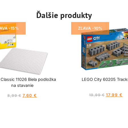
Ďalšie produkty
AVA -15%
ZĽAVA -10%
Classic 11026 Biela podložka
LEGO City 60205 Track
na stavanie
17,99
€
7,60
€
19,99
€
8,99
€