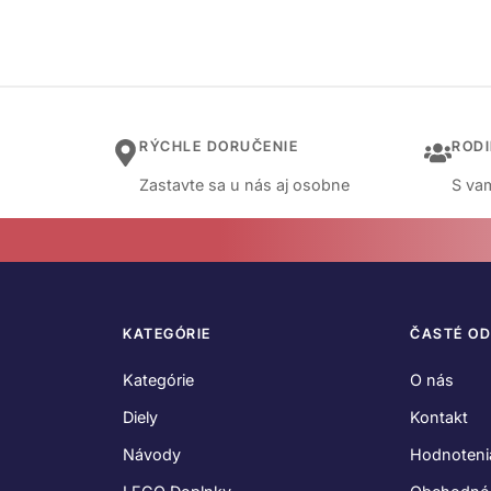
RÝCHLE DORUČENIE
ROD
Zastavte sa u nás aj osobne
S vam
KATEGÓRIE
ČASTÉ O
Kategórie
O nás
Diely
Kontakt
Návody
Hodnoteni