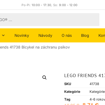
Po-Pi:
10:00 - 17:30
, So:
9:00 - 12:00
Novinky
Návody
O nás
Blog
Kon
ends 41738 Bicykel na záchranu psíkov
LEGO FRIENDS 41
SKU
41738
Kategórie
Kategórie
Tag
4-6 roko
8,71
€