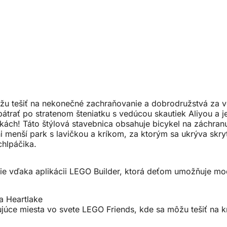
 môžu tešiť na nekonečné zachraňovanie a dobrodružstvá za
átrať po stratenom šteniatku s vedúcou skautiek Aliyou a j
kách! Táto štýlová stavebnica obsahuje bicykel na záchran
i menší park s lavičkou a kríkom, za ktorým sa ukrýva skryt
hlpáčika.
nie vďaka aplikácii LEGO Builder, ktorá deťom umožňuje mode
ka Heartlake
júce miesta vo svete LEGO Friends, kde sa môžu tešiť na kr