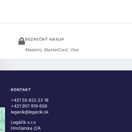
BEZPEČNÝ NÁKUP
Maestro, MasterCard, Visa
KONTAKT
+421 55 622 23 18
+421 907 919 608
legacik@legacik.sk
Legáčik s.r.o
Hrnčiarska 2/A