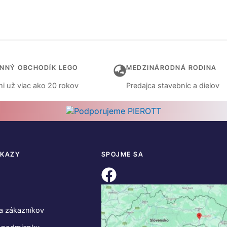
INNÝ OBCHODÍK LEGO
MEDZINÁRODNÁ RODINA
i už viac ako 20 rokov
Predajca stavebníc a dielov
DKAZY
SPOJME SA
a zákazníkov