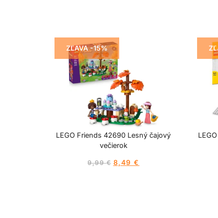
ZĽAVA -15%
ZĽ
LEGO Friends 42690 Lesný čajový
LEGO 
večierok
8,49
€
9,99
€