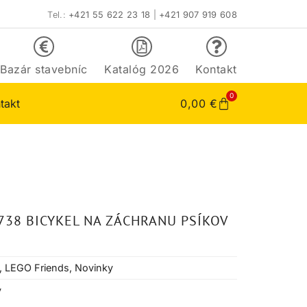
Tel.:
+421 55 622 23 18
|
+421 907 919 608
Bazár stavebníc
Katalóg 2026
Kontakt
0
takt
0,00
€
738 BICYKEL NA ZÁCHRANU PSÍKOV
,
LEGO Friends
,
Novinky
v