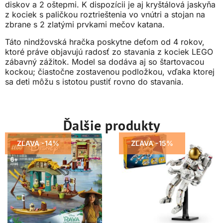
diskov a 2 oštepmi. K dispozícii je aj kryštálová jaskyňa
z kociek s paličkou roztrieštenia vo vnútri a stojan na
zbrane s 2 zlatými prvkami mečov katana.
Táto nindžovská hračka poskytne deťom od 4 rokov,
ktoré práve objavujú radosť zo stavania z kociek LEGO
zábavný zážitok. Model sa dodáva aj so štartovacou
kockou; čiastočne zostavenou podložkou, vďaka ktorej
sa deti môžu s istotou pustiť rovno do stavania.
Ďalšie produkty
ZĽAVA -14%
ZĽAVA -15%