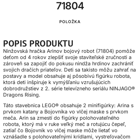
71804
POLOŽKA
POPIS PRODUKTU
Ninžovská hračka Arinov bojový robot (71804) pomôže
deťom od 4 rokov zlepšiť svoje staviteľské zručnosti a
zároveň sa zapojiť do pokusu nindža hrdinov zachrániť
svojich dračích priateľov. Deti sa takisto môžu zahrať na
postavy a model obsahuje aj pôsobivú figúrku robota,
ktorá deti inšpiruje k vymýšľaniu vzrušujúcich
dobrodružstiev z 2. série televízneho seriálu NINJAGO®
Dragons Rising.
Táto stavebnica LEGO® obsahuje 2 minifigúrky: Arina s
prvkom katany a Bojovníka vo vlčej maske s prvkom
meča. Arin sa zmestí do figúrky polohovateľného
robota, ktorý má v ruke veľký meč a rotujúcu čepeľ,
zatiaľ čo Bojovník vo vlčej maske môže lietať vo
vznášadle s polohovateľnými krídlami, vystreľovačom