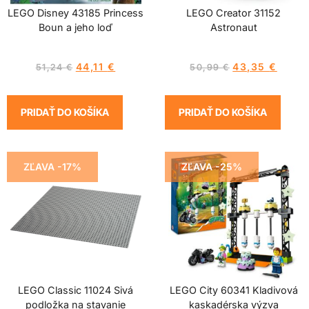
LEGO Disney 43185 Princess
LEGO Creator 31152
Boun a jeho loď
Astronaut
44,11
€
43,35
€
51,24
€
50,99
€
PRIDAŤ DO KOŠÍKA
PRIDAŤ DO KOŠÍKA
ZĽAVA -17%
ZĽAVA -25%
LEGO Classic 11024 Sivá
LEGO City 60341 Kladivová
podložka na stavanie
kaskadérska výzva