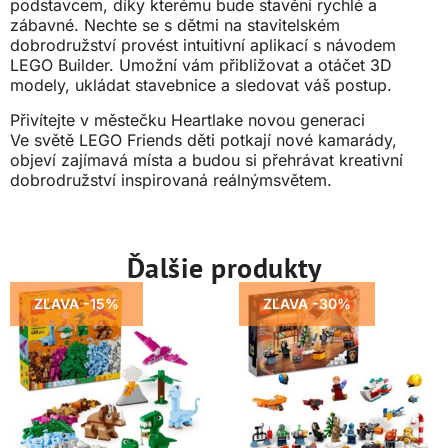
podstavcem, díky kterému bude stavění rychlé a
zábavné. Nechte se s dětmi na stavitelském
dobrodružství provést intuitivní aplikací s návodem
LEGO Builder. Umožní vám přibližovat a otáčet 3D
modely, ukládat stavebnice a sledovat váš postup.
Přivítejte v městečku Heartlake novou generaci
Ve světě LEGO Friends děti potkají nové kamarády,
objeví zajímavá místa a budou si přehrávat kreativní
dobrodružství inspirovaná reálnýmsvětem.
Ďalšie produkty
ZĽAVA -15%
ZĽAVA -30%