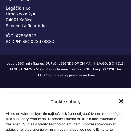
Legáčik s.r.o
Hrnčiarska 2/A
04001 Košice
Slovenská Republika
IČO: 47556927
IČ DPH: SK2023978330
Logo LEGO, minifigures, DUPLO, LEGENDS OF CHIMA, NINJAGO, BIONICLE,
MINDSTORMS a MIXELS sú ochranné známky LEGO Group. ©2026 The
LEGO Group. Všetky práva vyhradené
Cookie súbory
Aby sme vám poskytli tie najlepšie skúsenosti, používame technológie,
ako sú súbory cookie na ukladanie a/alebo prístup k informáciám o
zariadení. Súhlas s týmito technológiami nám umožní spracovávať
údaje, ako je správanie pri prehliadaní alebo jedinečné ID na tejto