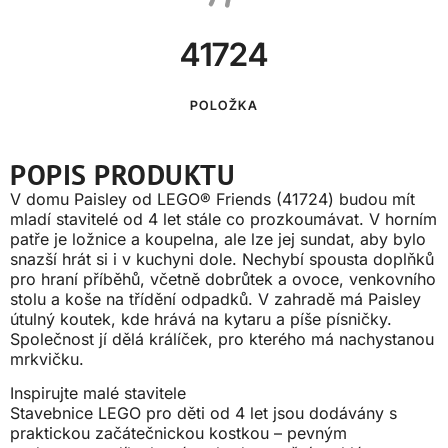
41724
POLOŽKA
POPIS PRODUKTU
V domu Paisley od LEGO® Friends (41724) budou mít
mladí stavitelé od 4 let stále co prozkoumávat. V horním
patře je ložnice a koupelna, ale lze jej sundat, aby bylo
snazší hrát si i v kuchyni dole. Nechybí spousta doplňků
pro hraní příběhů, včetně dobrůtek a ovoce, venkovního
stolu a koše na třídění odpadků. V zahradě má Paisley
útulný koutek, kde hrává na kytaru a píše písničky.
Společnost jí dělá králíček, pro kterého má nachystanou
mrkvičku.
Inspirujte malé stavitele
Stavebnice LEGO pro děti od 4 let jsou dodávány s
praktickou začátečnickou kostkou – pevným