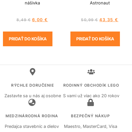
nášivka
Astronaut
6,00
€
43,35
€
8,49
€
50,99
€
PRIDAŤ DO KOŠÍKA
PRIDAŤ DO KOŠÍKA
RÝCHLE DORUČENIE
RODINNÝ OBCHODÍK LEGO
Zastavte sa u nás aj osobne
S vami už viac ako 20 rokov
MEDZINÁRODNÁ RODINA
BEZPEČNÝ NÁKUP
Predajca stavebníc a dielov
Maestro, MasterCard, Visa