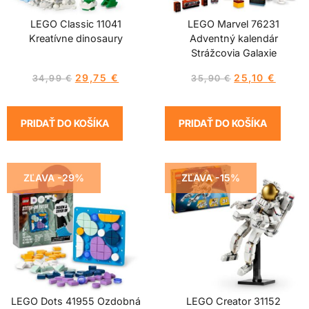
LEGO Classic 11041
LEGO Marvel 76231
Kreatívne dinosaury
Adventný kalendár
Strážcovia Galaxie
29,75
€
25,10
€
34,99
€
35,90
€
PRIDAŤ DO KOŠÍKA
PRIDAŤ DO KOŠÍKA
ZĽAVA -29%
ZĽAVA -15%
LEGO Dots 41955 Ozdobná
LEGO Creator 31152