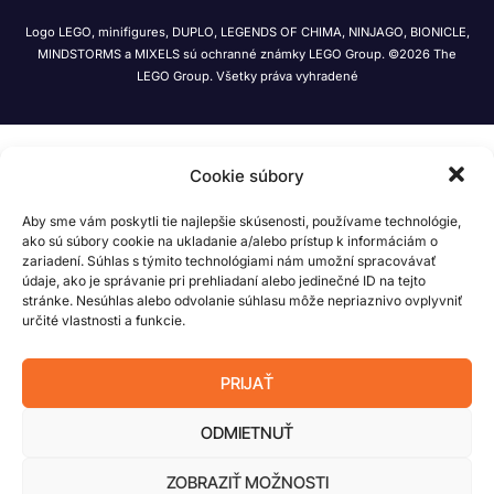
Logo LEGO, minifigures, DUPLO, LEGENDS OF CHIMA, NINJAGO, BIONICLE,
MINDSTORMS a MIXELS sú ochranné známky LEGO Group. ©2026 The
LEGO Group. Všetky práva vyhradené
Cookie súbory
Aby sme vám poskytli tie najlepšie skúsenosti, používame technológie,
ako sú súbory cookie na ukladanie a/alebo prístup k informáciám o
zariadení. Súhlas s týmito technológiami nám umožní spracovávať
údaje, ako je správanie pri prehliadaní alebo jedinečné ID na tejto
stránke. Nesúhlas alebo odvolanie súhlasu môže nepriaznivo ovplyvniť
určité vlastnosti a funkcie.
PRIJAŤ
ODMIETNUŤ
ZOBRAZIŤ MOŽNOSTI