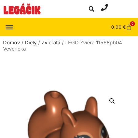
0
0,00
€
Domov
/
Diely
/
Zvieratá
/ LEGO Zviera 11568pb04
Veverička