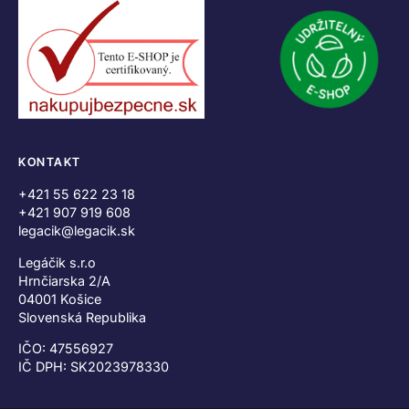
KONTAKT
+421 55 622 23 18
+421 907 919 608
legacik@legacik.sk
Legáčik s.r.o
Hrnčiarska 2/A
04001 Košice
Slovenská Republika
IČO: 47556927
IČ DPH: SK2023978330