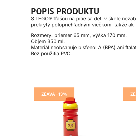
POPIS PRODUKTU
S LEGO® fľašou na pitie sa deti v škole nez
prekrytý polopriehľadným viečkom, takže ak u
Rozmery: priemer 65 mm, výška 170 mm.
Objem 350 ml.
Materiál neobsahuje bisfenol A (BPA) ani ftalá
Bez použitia PVC.
ZĽAVA -13%
ZĽ