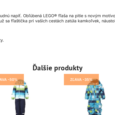
abudnú napiť. Obľúbená LEGO® fľaša na pitie s novým motí
ž sa fľaštička pri vašich cestách zatúla kamkoľvek, náusto
ty.
Ďalšie produkty
AVA -50%
ZĽAVA -35%