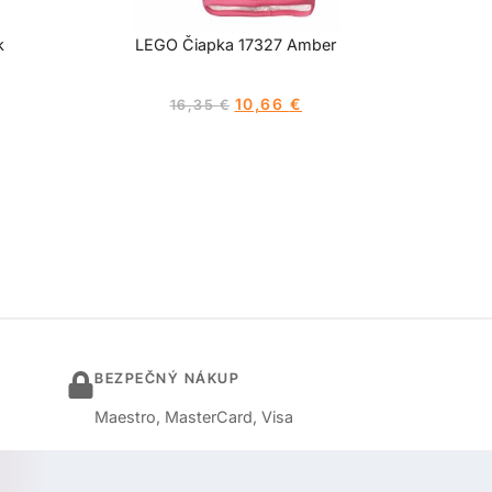
k
LEGO Čiapka 17327 Amber
10,66
€
16,35
€
BEZPEČNÝ NÁKUP
Maestro, MasterCard, Visa