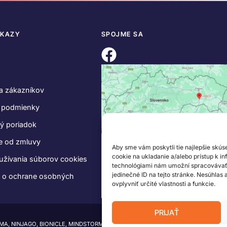
DKAZY
SPOJME SA
a zákazníkov
 podmienky
ý poriadok
e od zmluvy
Aby sme vám poskytli tie najlepšie skús
cookie na ukladanie a/alebo prístup k i
užívania súborov cookies
technológiami nám umožní spracovávať ú
jedinečné ID na tejto stránke. Nesúhlas
e o ochrane osobných
ovplyvniť určité vlastnosti a funkcie.
PRIJAŤ
IMA, NINJAGO, BIONICLE, MINDSTORMS a MIXELS sú ochranné známky LEGO Group.