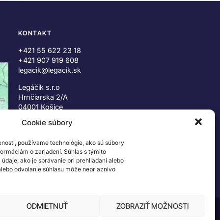
KONTAKT
+421 55 622 23 18
+421 907 919 608
legacik@legacik.sk
Legáčik s.r.o
Hrnčiarska 2/A
04001 Košice
Slovenská Republika
Cookie súbory
IČO: 47556927
enosti, používame technológie, ako sú súbory
IČ DPH: SK2023978330
nformáciám o zariadení. Súhlas s týmito
daje, ako je správanie pri prehliadaní alebo
 alebo odvolanie súhlasu môže nepriaznivo
ODMIETNUŤ
ZOBRAZIŤ MOŽNOSTI
 ©2026 The LEGO Group. Všetky práva vyhradené