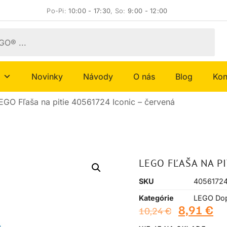
Po-Pi:
10:00 - 17:30
, So:
9:00 - 12:00
Novinky
Návody
O nás
Blog
Kon
EGO Fľaša na pitie 40561724 Iconic – červená
LEGO FĽAŠA NA PI
SKU
4056172
Kategórie
LEGO Dop
8,91
€
10,24
€