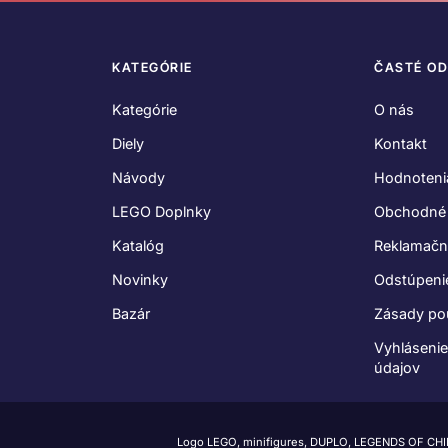
KATEGÓRIE
ČASTÉ O
Kategórie
O nás
Diely
Kontakt
Návody
Hodnoteni
LEGO Doplnky
Obchodné
Katalóg
Reklamačn
Novinky
Odstúpeni
Bazár
Zásady po
Vyhláseni
údajov
Logo LEGO, minifigures, DUPLO, LEGENDS OF CH