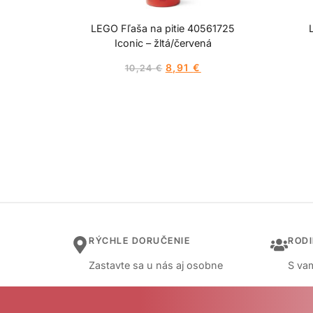
LEGO Fľaša na pitie 40561725
Iconic – žltá/červená
8,91
€
10,24
€
RÝCHLE DORUČENIE
ROD
Zastavte sa u nás aj osobne
S vam