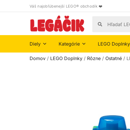
Váš najobľúbenejší LEGO® obchodík ❤️
Diely
Kategórie
LEGO Doplnky
Domov
/
LEGO Doplnky
/
Rôzne
/
Ostatné
/ L