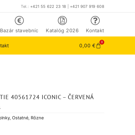
Tel.:
+421 55 622 23 18
|
+421 907 919 608
Bazár stavebníc
Katalóg 2026
Kontakt
0
takt
0,00
€
TIE 40561724 ICONIC – ČERVENÁ
4
lnky
,
Ostatné
,
Rôzne