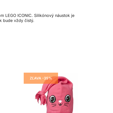
vom LEGO ICONIC. Silikónový náustok je
k bude vždy čistý.
ZĽAVA -35%