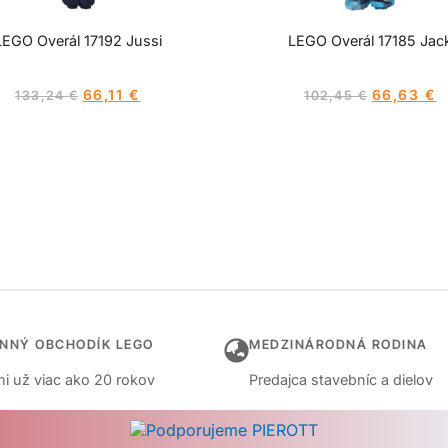
LEGO Overál 17192 Jussi
LEGO Overál 17185 Jac
66,11
€
66,63
€
133,24
€
102,45
€
INNÝ OBCHODÍK LEGO
MEDZINÁRODNÁ RODINA
i už viac ako 20 rokov
Predajca stavebníc a dielov