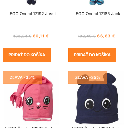
LEGO Overál 17192 Jussi
LEGO Overál 17185 Jack
66,11
€
66,63
€
133,24
€
102,45
€
PRIDAŤ DO KOŠÍKA
PRIDAŤ DO KOŠÍKA
ZĽAVA -35%
ZĽAVA -35%