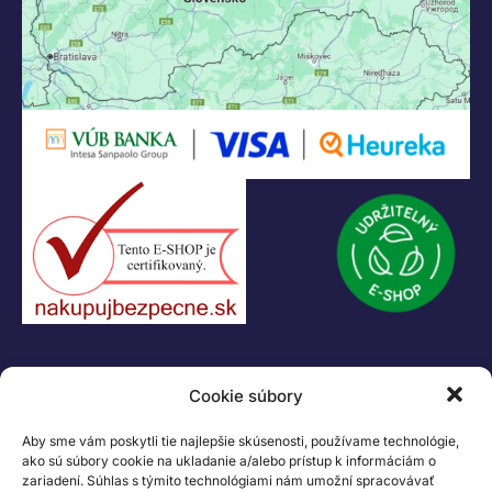
KONTAKT
Cookie súbory
+421 55 622 23 18
+421 907 919 608
Aby sme vám poskytli tie najlepšie skúsenosti, používame technológie,
legacik@legacik.sk
ako sú súbory cookie na ukladanie a/alebo prístup k informáciám o
zariadení. Súhlas s týmito technológiami nám umožní spracovávať