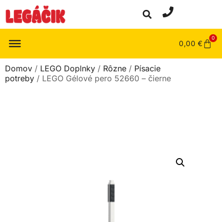
0
0,00
€
Domov
/
LEGO Doplnky
/
Rôzne
/
Písacie
potreby
/ LEGO Gélové pero 52660 – čierne