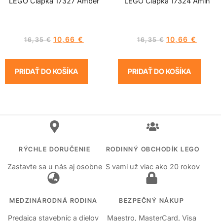
LEGO Čiapka 17327 Amber
LEGO Čiapka 17324 Amin
10,66
€
10,66
€
16,35
€
16,35
€
PRIDAŤ DO KOŠÍKA
PRIDAŤ DO KOŠÍKA
RÝCHLE DORUČENIE
RODINNÝ OBCHODÍK LEGO
Zastavte sa u nás aj osobne
S vami už viac ako 20 rokov
MEDZINÁRODNÁ RODINA
BEZPEČNÝ NÁKUP
Predajca stavebníc a dielov
Maestro, MasterCard, Visa