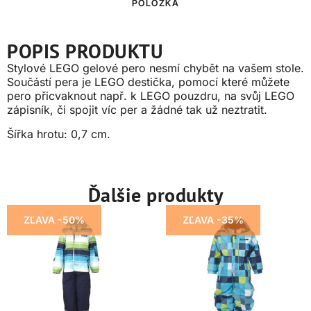
POLOŽKA
POPIS PRODUKTU
Stylové LEGO gelové pero nesmí chybět na vašem stole.
Součástí pera je LEGO destička, pomocí které můžete
pero přicvaknout např. k LEGO pouzdru, na svůj LEGO
zápisník, či spojit víc per a žádné tak už neztratit.
Šířka hrotu: 0,7 cm.
Ďalšie produkty
ZĽAVA -50%
ZĽAVA -35%