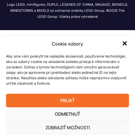
Logo LEGO, minifigures, DUPLO, LEGENDS OF CHIMA, NINJAGO, BIONICLE,
MINDSTORMS a MIXELS sú ochranné známky LEGO Group. ©2026 The
LEGO Group. Všetky práva vyhradené
Cookie súbory
Aby sme vám poskytli tie najlepšie skúsenosti, používame technológie,
ako sú súbory cookie na ukladanie a/alebo prístup k informáciám o
zariadení. Súhlas s týmito technológiami nám umožní spracovávať
údaje, ako je správanie pri prehliadaní alebo jedinečné ID na tejto
stránke. Nesúhlas alebo odvolanie súhlasu môže nepriaznivo ovplyvniť
určité vlastnosti a funkcie.
PRIJAŤ
ODMIETNUŤ
ZOBRAZIŤ MOŽNOSTI