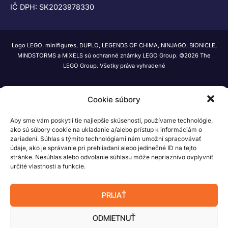
IČ DPH: SK2023978330
Logo LEGO, minifigures, DUPLO, LEGENDS OF CHIMA, NINJAGO, BIONICLE,
MINDSTORMS a MIXELS sú ochranné známky LEGO Group. ©2026 The
LEGO Group. Všetky práva vyhradené
Cookie súbory
Aby sme vám poskytli tie najlepšie skúsenosti, používame technológie,
ako sú súbory cookie na ukladanie a/alebo prístup k informáciám o
zariadení. Súhlas s týmito technológiami nám umožní spracovávať
údaje, ako je správanie pri prehliadaní alebo jedinečné ID na tejto
stránke. Nesúhlas alebo odvolanie súhlasu môže nepriaznivo ovplyvniť
určité vlastnosti a funkcie.
PRIJAŤ
ODMIETNUŤ