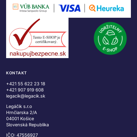
KONTAKT
+421 55 622 23 18
+421 907 919 608
legacik@legacik.sk
Legáčik s.r.o
Hrnčiarska 2/A
04001 Košice
Slovenská Republika
IČO: 47556927