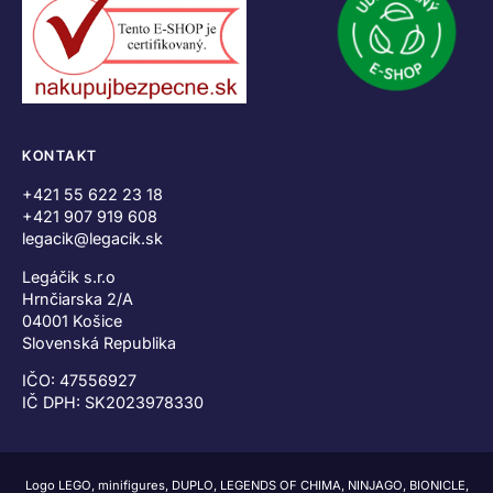
KONTAKT
+421 55 622 23 18
+421 907 919 608
legacik@legacik.sk
Legáčik s.r.o
Hrnčiarska 2/A
04001 Košice
Slovenská Republika
IČO: 47556927
IČ DPH: SK2023978330
Logo LEGO, minifigures, DUPLO, LEGENDS OF CHIMA, NINJAGO, BIONICLE,