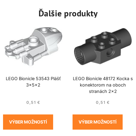
Ďalšie produkty
LEGO Bionicle 53543 Plášť
LEGO Bionicle 48172 Kocka s
3x5x2
konektorom na oboch
stranách 2×2
0,51
€
0,51
€
VÝBER MOŽNOSTÍ
VÝBER MOŽNOSTÍ