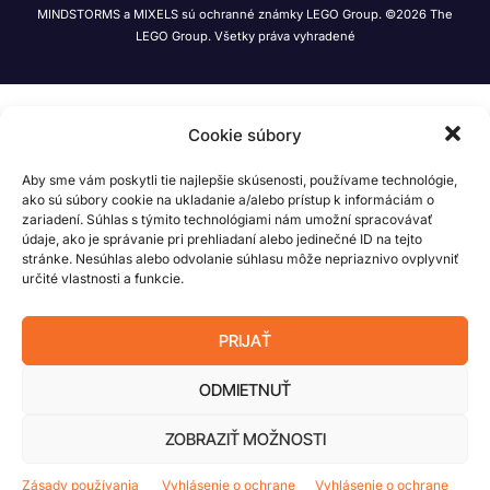
MINDSTORMS a MIXELS sú ochranné známky LEGO Group. ©2026 The
LEGO Group. Všetky práva vyhradené
Cookie súbory
Aby sme vám poskytli tie najlepšie skúsenosti, používame technológie,
ako sú súbory cookie na ukladanie a/alebo prístup k informáciám o
zariadení. Súhlas s týmito technológiami nám umožní spracovávať
údaje, ako je správanie pri prehliadaní alebo jedinečné ID na tejto
stránke. Nesúhlas alebo odvolanie súhlasu môže nepriaznivo ovplyvniť
určité vlastnosti a funkcie.
PRIJAŤ
ODMIETNUŤ
ZOBRAZIŤ MOŽNOSTI
Zásady používania
Vyhlásenie o ochrane
Vyhlásenie o ochrane