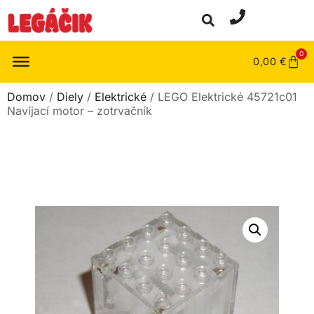
0
0,00
€
Domov
/
Diely
/
Elektrické
/ LEGO Elektrické 45721c01
Navíjací motor – zotrvačník