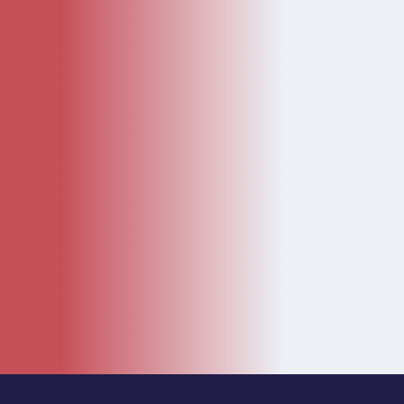
KATEGÓRIE
Kategórie
Diely
Návody
LEGO Doplnky
Katalóg
Novinky
Bazár
ČASTÉ ODKAZY
O nás