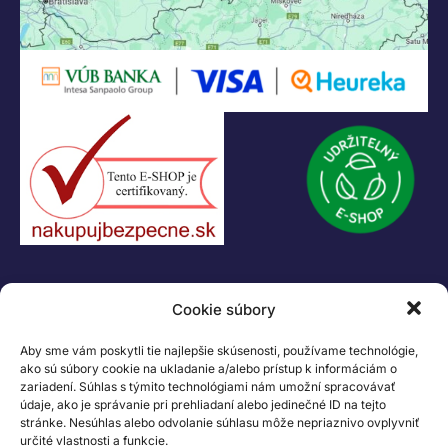
Legáčik s.r.o
Hrnčiarska 2/A
04001 Košice
Slovenská Republika
IČO: 47556927
IČ DPH: SK2023978330
Logo LEGO, minifigures, DUPLO, LEGENDS OF CHIMA, NINJAGO, BIONICLE,
MINDSTORMS a MIXELS sú ochranné známky LEGO Group. ©2026 The
LEGO Group. Všetky práva vyhradené
Cookie súbory
Aby sme vám poskytli tie najlepšie skúsenosti, používame technológie,
ako sú súbory cookie na ukladanie a/alebo prístup k informáciám o
zariadení. Súhlas s týmito technológiami nám umožní spracovávať
údaje, ako je správanie pri prehliadaní alebo jedinečné ID na tejto
stránke. Nesúhlas alebo odvolanie súhlasu môže nepriaznivo ovplyvniť
určité vlastnosti a funkcie.