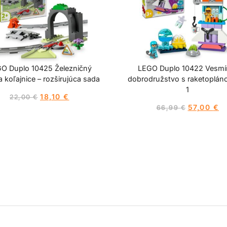
O Duplo 10425 Železničný
LEGO Duplo 10422 Vesmí
a koľajnice – rozširujúca sada
dobrodružstvo s raketoplán
1
18,10
€
22,00
€
57,00
€
66,99
€