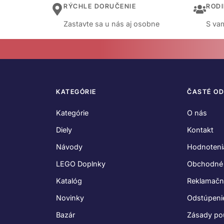
RÝCHLE DORUČENIE
ROD
Zastavte sa u nás aj osobne
S vam
KATEGÓRIE
ČASTÉ O
Kategórie
O nás
Diely
Kontakt
Návody
Hodnoteni
LEGO Doplnky
Obchodné
Katalóg
Reklamačn
Novinky
Odstúpeni
Bazár
Zásady po