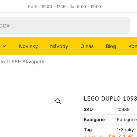
Po-Pi:
10:00 - 17:30
, So:
9:00 - 12:00
Novinky
Návody
O nás
Blog
Kon
lo 10989 Akvapark
LEGO DUPLO 109
SKU
10989
Kategórie
Kategórie
Tag
1-3 roky
35,41
€