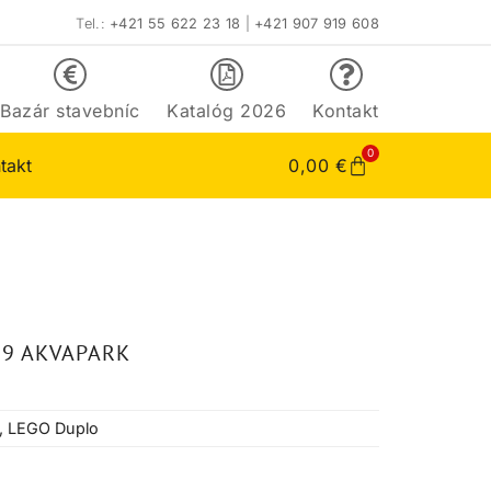
Tel.:
+421 55 622 23 18
|
+421 907 919 608
Bazár stavebníc
Katalóg 2026
Kontakt
0
takt
0,00
€
89 AKVAPARK
,
LEGO Duplo