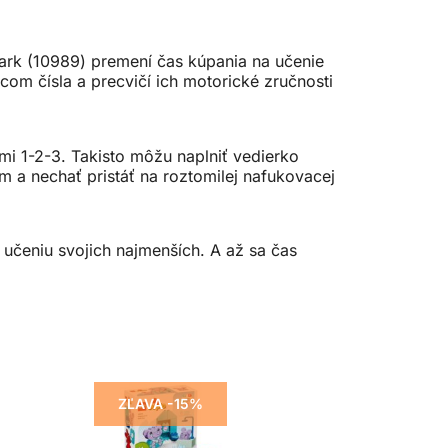
k (10989) premení čas kúpania na učenie
om čísla a precvičí ich motorické zručnosti
i 1-2-3. Takisto môžu naplniť vedierko
 a nechať pristáť na roztomilej nafukovacej
učeniu svojich najmenších. A až sa čas
ZĽAVA -15%