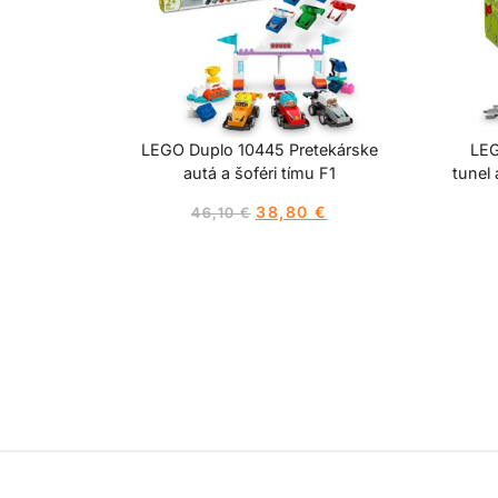
LEGO Duplo 10445 Pretekárske
LEG
autá a šoféri tímu F1
tunel 
38,80
€
46,10
€