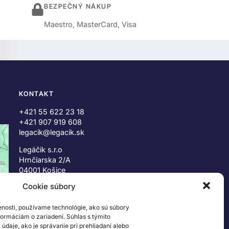
BEZPEČNÝ NÁKUP
Maestro, MasterCard, Visa
KONTAKT
+421 55 622 23 18
+421 907 919 608
legacik@legacik.sk
Legáčik s.r.o
Hrnčiarska 2/A
04001 Košice
Slovenská Republika
Cookie súbory
IČO: 47556927
enosti, používame technológie, ako sú súbory
IČ DPH: SK2023978330
nformáciám o zariadení. Súhlas s týmito
daje, ako je správanie pri prehliadaní alebo