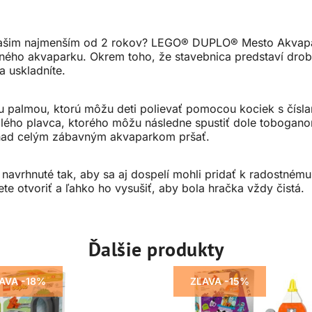
vašim najmenším od 2 rokov? LEGO® DUPLO® Mesto Akvapar
ného akvaparku. Okrem toho, že stavebnica predstaví drobc
a uskladníte.
 palmou, ktorú môžu deti polievať pomocou kociek s číslam
lého plavca, ktorého môžu následne spustiť dole toboganom
 nad celým zábavným akvaparkom pršať.
vrhnuté tak, aby sa aj dospelí mohli pridať k radostnému 
e otvoriť a ľahko ho vysušiť, aby bola hračka vždy čistá.
Ďalšie produkty
AVA -18%
ZĽAVA -15%