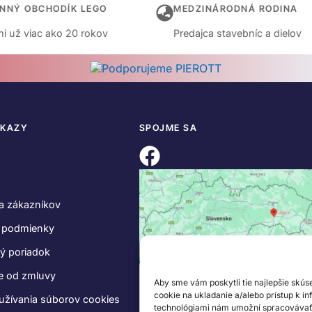
INNÝ OBCHODÍK LEGO
MEDZINÁRODNÁ RODINA
i už viac ako 20 rokov
Predajca stavebníc a dielov
DKAZY
SPOJME SA
a zákazníkov
 podmienky
ý poriadok
e od zmluvy
Aby sme vám poskytli tie najlepšie skús
cookie na ukladanie a/alebo prístup k i
užívania súborov cookies
technológiami nám umožní spracovávať ú