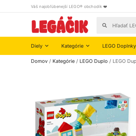
Váš najobľúbenejší LEGO® obchodík ❤️
Diely
Kategórie
LEGO Doplnky
Domov
/
Kategórie
/
LEGO Duplo
/ LEGO Dup