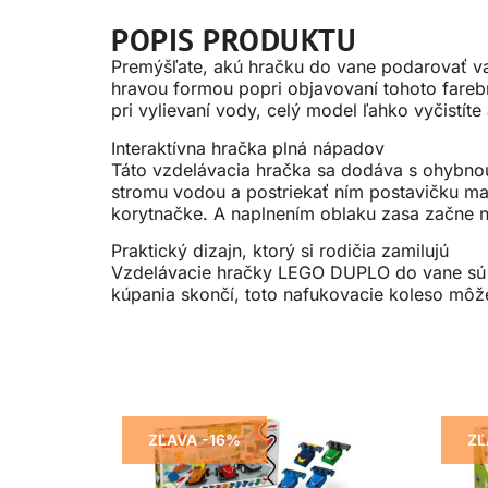
POPIS PRODUKTU
Premýšľate, akú hračku do vane podarovať 
hravou formou popri objavovaní tohoto fareb
pri vylievaní vody, celý model ľahko vyčistíte 
Interaktívna hračka plná nápadov
Táto vzdelávacia hračka sa dodáva s ohybnou
stromu vodou a postriekať ním postavičku ma
korytnačke. A naplnením oblaku zasa začne
Praktický dizajn, ktorý si rodičia zamilujú
Vzdelávacie hračky LEGO DUPLO do vane sú na
kúpania skončí, toto nafukovacie koleso môžet
ZĽAVA -16%
ZĽ