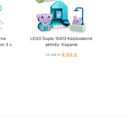
rne
LEGO Duplo 10413 Každodenné
om 3 v
aktivity: Kúpanie
8,90
€
10,49
€