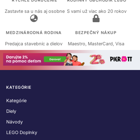
RÝCHLE DORUČENIE
RODINNÝ OBCHODÍK LEGO
Zastavte sa u nás aj osobne
S vami už viac ako 20 rokov
MEDZINÁRODNÁ RODINA
BEZPEČNÝ NÁKUP
Predajca stavebníc a dielov
Maestro, MasterCard, Visa
KATEGÓRIE
Kategórie
Diely
Návody
LEGO Doplnky