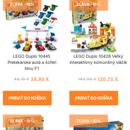
ZĽAVA -16%
ZĽAVA -16%
LEGO Duplo 10445
LEGO Duplo 10428 Veľký
Pretekárske autá a šoféri
interaktívny komunitný vláčik
tímu F1
38,80
€
120,70
€
46,10
€
143,50
€
PRIDAŤ DO KOŠÍKA
PRIDAŤ DO KOŠÍKA
ZĽAVA -18%
ZĽAVA -10%