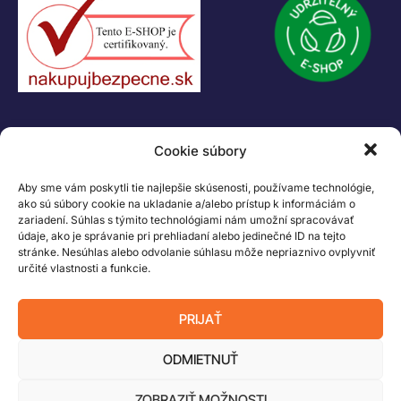
KONTAKT
Cookie súbory
+421 55 622 23 18
+421 907 919 608
Aby sme vám poskytli tie najlepšie skúsenosti, používame technológie,
legacik@legacik.sk
ako sú súbory cookie na ukladanie a/alebo prístup k informáciám o
zariadení. Súhlas s týmito technológiami nám umožní spracovávať
Legáčik s.r.o
údaje, ako je správanie pri prehliadaní alebo jedinečné ID na tejto
Hrnčiarska 2/A
stránke. Nesúhlas alebo odvolanie súhlasu môže nepriaznivo ovplyvniť
04001 Košice
určité vlastnosti a funkcie.
Slovenská Republika
IČO: 47556927
PRIJAŤ
IČ DPH: SK2023978330
ODMIETNUŤ
ZOBRAZIŤ MOŽNOSTI