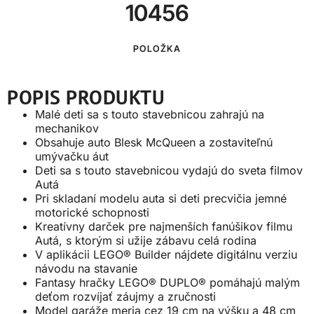
10456
POLOŽKA
POPIS PRODUKTU
Malé deti sa s touto stavebnicou zahrajú na
mechanikov
Obsahuje auto Blesk McQueen a zostaviteľnú
umývačku áut
Deti sa s touto stavebnicou vydajú do sveta filmov
Autá
Pri skladaní modelu auta si deti precvičia jemné
motorické schopnosti
Kreatívny darček pre najmenších fanúšikov filmu
Autá, s ktorým si užije zábavu celá rodina
V aplikácii LEGO® Builder nájdete digitálnu verziu
návodu na stavanie
Fantasy hračky LEGO® DUPLO® pomáhajú malým
deťom rozvíjať záujmy a zručnosti
Model garáže meria cez 19 cm na výšku a 48 cm