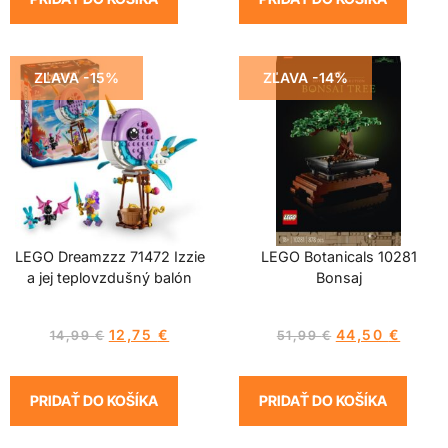
ZĽAVA -15%
ZĽAVA -14%
LEGO Dreamzzz 71472 Izzie
LEGO Botanicals 10281
a jej teplovzdušný balón
Bonsaj
12,75
€
44,50
€
14,99
€
51,99
€
PRIDAŤ DO KOŠÍKA
PRIDAŤ DO KOŠÍKA