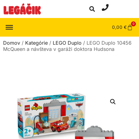
0
0,00
€
Domov
/
Kategórie
/
LEGO Duplo
/ LEGO Duplo 10456
McQueen a návšteva v garáži doktora Hudsona