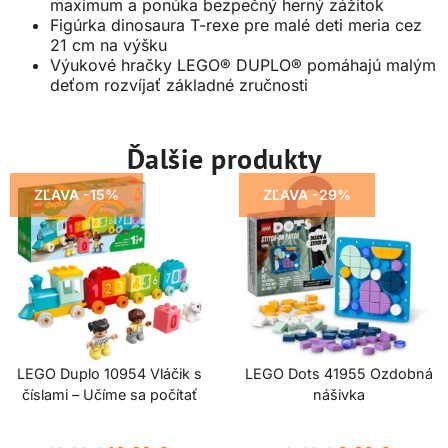
maximum a ponúka bezpečný herný zážitok
Figúrka dinosaura T-rexe pre malé deti meria cez
21 cm na výšku
Výukové hračky LEGO® DUPLO® pomáhajú malým
deťom rozvíjať základné zručnosti
Ďalšie produkty
ZĽAVA -15%
ZĽAVA -29%
LEGO Duplo 10954 Vláčik s
LEGO Dots 41955 Ozdobná
číslami – Učíme sa počítať
nášivka