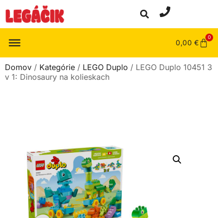
0
0,00
€
Domov
/
Kategórie
/
LEGO Duplo
/ LEGO Duplo 10451 3
v 1: Dinosaury na kolieskach