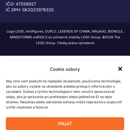
IČO: 47556927
IČ DPH: SK2023978330
Logo LEGO, minifigures, DUPLO, LEGENDS OF CHIMA, NINJAGO, BIONICLE,
MINDSTORMS a MIXELS sú ochranné známky LEGO Group. ©2026 The
LEGO Group. Všetky práva vyhradené
Cookie súbory
Aby sme vám poskytli tie najlepšie skúsenosti, používame technológie,
ako sú súbory cookie na ukladanie a/alebo prístup k informáciám o
zariadení. Súhlas s týmito technológiami nám umožní spracovávať
údaje, ako je správanie pri prehliadaní alebo jedinečné ID na tejto
stránke. Nesúhlas alebo odvolanie súhlasu môže nepriaznivo ovplyvniť
určité vlastnosti a funkcie.
PRIJAŤ