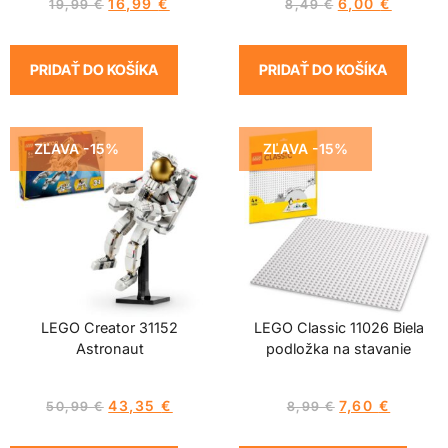
16,99
€
6,00
€
19,99
€
8,49
€
PRIDAŤ DO KOŠÍKA
PRIDAŤ DO KOŠÍKA
ZĽAVA -15%
ZĽAVA -15%
LEGO Creator 31152
LEGO Classic 11026 Biela
Astronaut
podložka na stavanie
43,35
€
7,60
€
50,99
€
8,99
€