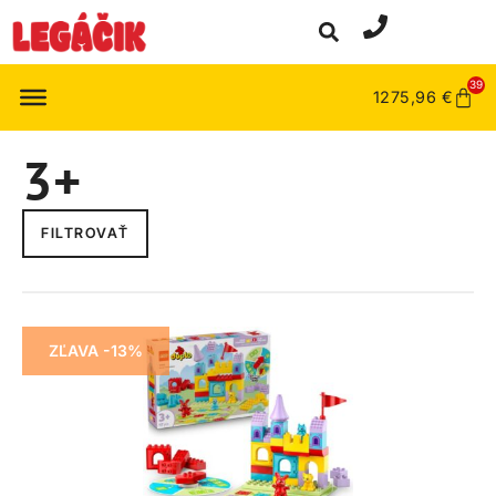
39
1275,96
€
3+
FILTROVAŤ
ZĽAVA -13%