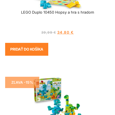
LEGO Duplo 10450 Hopsy a hra s hradom
34,80
€
39,99
€
PRIDAŤ DO KOŠÍKA
ZĽAVA -15%