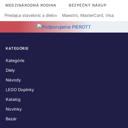
MEDZINÁRODNÁ RODINA
BEZPEČNÝ NÁKUP
Predajca stavebníc a dielov
Maestro, MasterCard, Visa
KATEGÓRIE
Kategórie
Diely
Návody
LEGO Doplnky
Katalóg
Novinky
Bazár