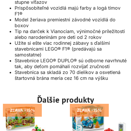
stupne víťazov
Prispôsobiteľné vozidlá majú farby a logá tímov
F1®
Model žeriava premiestni závodné vozidlá do
boxov
Tip na darček k Vianociam, výnimočné príležitosti
alebo narodeninám pre deti od 2 rokov
Užite si ešte viac rodinnej zábavy s ďalšími
stavebnicami LEGO® F1® (predávajú sa
samostatne)
Stavebnice LEGO® DUPLO® sú odborne navrhnuté
tak, aby deťom pomáhali rozvíjať zručnosti
Stavebnica sa skladá zo 70 dielikov a osvetlená
štartovná brána meria cez 16 cm na výšku
Ďalšie produkty
ZĽAVA -15%
ZĽAVA -15%