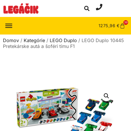
39
1275,96
€
Domov
/
Kategórie
/
LEGO Duplo
/ LEGO Duplo 10445
Pretekárske autá a šoféri tímu F1