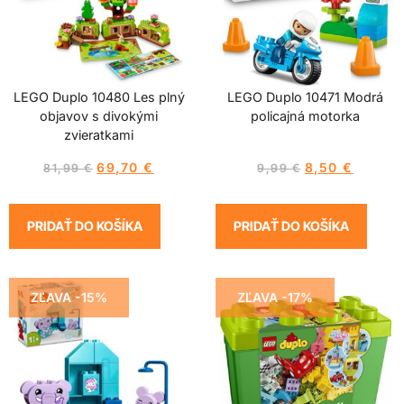
LEGO Duplo 10480 Les plný
LEGO Duplo 10471 Modrá
objavov s divokými
policajná motorka
zvieratkami
69,70
€
8,50
€
81,99
€
9,99
€
PRIDAŤ DO KOŠÍKA
PRIDAŤ DO KOŠÍKA
ZĽAVA -15%
ZĽAVA -17%