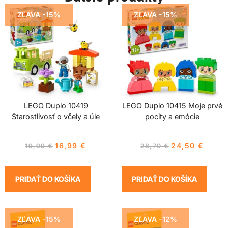
ZĽAVA -15%
ZĽAVA -15%
LEGO Duplo 10419
LEGO Duplo 10415 Moje prvé
Starostlivosť o včely a úle
pocity a emócie
16,99
€
24,50
€
19,99
€
28,70
€
PRIDAŤ DO KOŠÍKA
PRIDAŤ DO KOŠÍKA
ZĽAVA -15%
ZĽAVA -12%