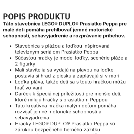
POPIS PRODUKTU
Táto stavebnica LEGO® DUPLO® Prasiatko Peppa pre
malé deti pomáha prehlbovať jemné motorické
schopnosti, sebavyjadrenie a rozprávanie príbehov.
Stavebnica s plážou a loďkou inšpirovaná
televíznym seriálom Prasiatko Peppa
Súčasťou hračky je model loďky, scenérie pláže a
2 figúrky
Malí stavitelia sa vydajú na plavbu na loďke,
postavia si hrad z piesku a zaplávajú si v mori
Loďka pláva, takže deti sa s touto hračkou môžu
hrať vo vani
Darček k špeciálnej príležitosti pre menšie deti,
ktoré milujú hračky s prasiatkom Peppou
Táto kreatívna hračka malým deťom pomáha
rozvíjať jemné motorické schopnosti a
sebavyjadrenia
Hračky LEGO® DUPLO® Prasiatko Peppa sú
zárukou bezpečného herného zážitku