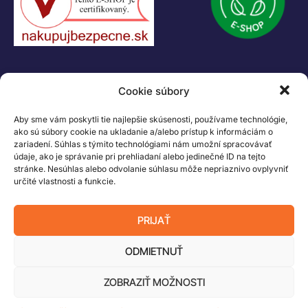
KONTAKT
Cookie súbory
+421 55 622 23 18
+421 907 919 608
Aby sme vám poskytli tie najlepšie skúsenosti, používame technológie,
legacik@legacik.sk
ako sú súbory cookie na ukladanie a/alebo prístup k informáciám o
zariadení. Súhlas s týmito technológiami nám umožní spracovávať
Legáčik s.r.o
údaje, ako je správanie pri prehliadaní alebo jedinečné ID na tejto
Hrnčiarska 2/A
stránke. Nesúhlas alebo odvolanie súhlasu môže nepriaznivo ovplyvniť
04001 Košice
určité vlastnosti a funkcie.
Slovenská Republika
IČO: 47556927
PRIJAŤ
IČ DPH: SK2023978330
ODMIETNUŤ
ZOBRAZIŤ MOŽNOSTI
Logo LEGO, minifigures, DUPLO, LEGENDS OF CHIMA, NINJAGO, BIONICLE,
MINDSTORMS a MIXELS sú ochranné známky LEGO Group. ©2026 The