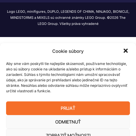
Logo LEGO, minifigures, DUPLO, LEGENDS OF CHIMA, NINJAGO, BIONICLE,
MINDSTORMS a MIXELS sú ochranné známky LEGO Group. ©2026 The
LEGO Group. Všetky práva vyhradené
Cookie súbory
Aby sme vám poskytli tie najlepšie skúsenosti, používame technológie,
ako sú súbory cookie na ukladanie a/alebo prístup k informáciám o
zariadení. Súhlas s týmito technológiami nám umožní spracovávať
údaje, ako je správanie pri prehliadaní alebo jedinečné ID na tejto
stránke. Nesúhlas alebo odvolanie súhlasu môže nepriaznivo ovplyvniť
určité vlastnosti a funkcie.
PRIJAŤ
ODMIETNUŤ
ZOBRAZIŤ MOŽNOSTI