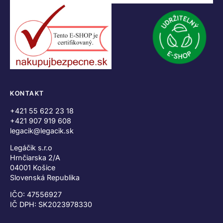
KONTAKT
+421 55 622 23 18
+421 907 919 608
legacik@legacik.sk
Legáčik s.r.o
Hrnčiarska 2/A
04001 Košice
Slovenská Republika
IČO: 47556927
IČ DPH: SK2023978330