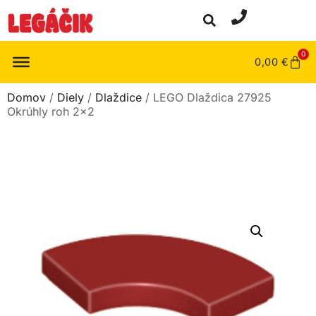
0
0,00
€
Domov
/
Diely
/
Dlaždice
/ LEGO Dlaždica 27925
Okrúhly roh 2×2