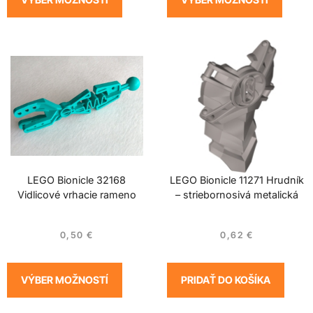
LEGO Bionicle 32168
LEGO Bionicle 11271 Hrudník
Vidlicové vrhacie rameno
– striebornosivá metalická
0,50
€
0,62
€
VÝBER MOŽNOSTÍ
PRIDAŤ DO KOŠÍKA