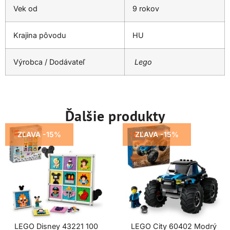
Vek od
9 rokov
Krajina pôvodu
HU
Výrobca / Dodávateľ
Lego
Ďalšie produkty
ZĽAVA -15%
ZĽAVA -15%
LEGO Disney 43221 100
LEGO City 60402 Modrý