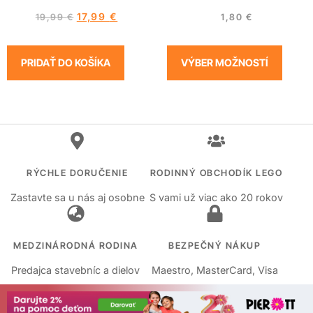
17,99
€
19,99
€
1,80
€
PRIDAŤ DO KOŠÍKA
VÝBER MOŽNOSTÍ
RÝCHLE DORUČENIE
RODINNÝ OBCHODÍK LEGO
Zastavte sa u nás aj osobne
S vami už viac ako 20 rokov
MEDZINÁRODNÁ RODINA
BEZPEČNÝ NÁKUP
Predajca stavebníc a dielov
Maestro, MasterCard, Visa