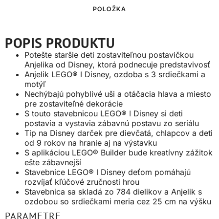
POLOŽKA
POPIS PRODUKTU
Potešte staršie deti zostaviteľnou postavičkou
Anjelika od Disney, ktorá podnecuje predstavivosť
Anjelik LEGO® ǀ Disney, ozdoba s 3 srdiečkami a
motýľ
Nechýbajú pohyblivé uši a otáčacia hlava a miesto
pre zostaviteľné dekorácie
S touto stavebnicou LEGO® ǀ Disney si deti
postavia a vystavia zábavnú postavu zo seriálu
Tip na Disney darček pre dievčatá, chlapcov a deti
od 9 rokov na hranie aj na výstavku
S aplikáciou LEGO® Builder bude kreatívny zážitok
ešte zábavnejší
Stavebnice LEGO® ǀ Disney deťom pomáhajú
rozvíjať kľúčové zručnosti hrou
Stavebnica sa skladá zo 784 dielikov a Anjelik s
ozdobou so srdiečkami meria cez 25 cm na výšku
PARAMETRE