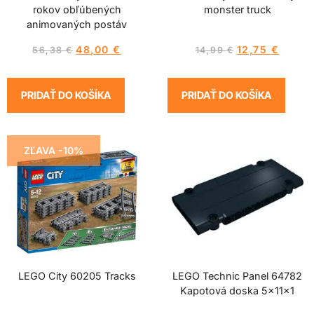
rokov obľúbených
monster truck
animovaných postáv
48,00
€
12,75
€
56,38
€
14,99
€
PRIDAŤ DO KOŠÍKA
PRIDAŤ DO KOŠÍKA
ZĽAVA -10%
LEGO City 60205 Tracks
LEGO Technic Panel 64782
Kapotová doska 5x11x1